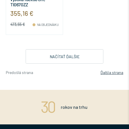
TI0670ZZ
355,16 €
473,55 €
NA OBJEDNÁVKU
NAČÍTAŤ ĎALŠIE
Predošlá strana
Ďalšia strana
rokov na trhu