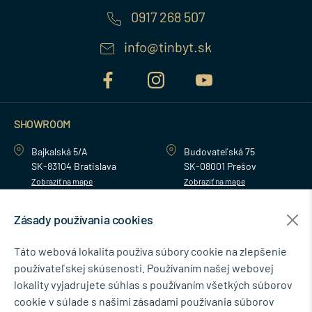
0917 268 507
info@tinbyt.sk
SHOWROOM
Bajkalská 5/A
Budovateľská 75
SK-83104 Bratislava
SK-08001 Prešov
Zobraziť na mape
Zobraziť na mape
Zásady používania cookies
MENU
Táto webová lokalita používa súbory cookie na zlepšenie
používateľskej skúsenosti. Používaním našej webovej
NEWSLETTER
lokality vyjadrujete súhlas s používaním všetkých súborov
cookie v súlade s našimi zásadami používania súborov