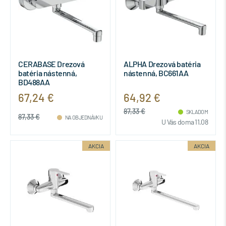
CERABASE Drezová
ALPHA Drezová batéria
batéria nástenná,
nástenná, BC661AA
BD488AA
67,24 €
64,92 €
87,33 €
SKLADOM
87,33 €
NA OBJEDNÁVKU
U Vás doma 11.08
AKCIA
AKCIA