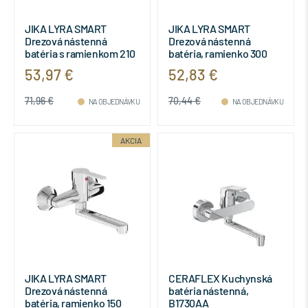
JIKA LYRA SMART
JIKA LYRA SMART
Drezová nástenná
Drezová nástenná
batéria s ramienkom 210
batéria, ramienko 300
mm, Chróm,
mm, Chróm,
53,97 €
52,83 €
H3111Z70042301
H3111Z70042401
71,96 €
70,44 €
NA OBJEDNÁVKU
NA OBJEDNÁVKU
AKCIA
JIKA LYRA SMART
CERAFLEX Kuchynská
Drezová nástenná
batéria nástenná,
batéria, ramienko 150
B1730AA