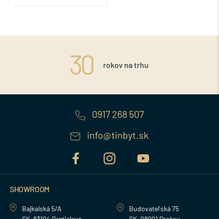
rokov na trhu
0917 268 507
info@tinbyt.sk
SHOWROOM
Bajkalská 5/A
Budovateľská 75
SK-83104 Bratislava
SK-08001 Prešov