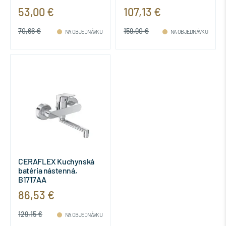
mm, Chróm,
53,00 €
107,13 €
H3111Z70042201
70,66 €
159,90 €
NA OBJEDNÁVKU
NA OBJEDNÁVKU
CERAFLEX Kuchynská
batéria nástenná,
B1717AA
86,53 €
129,15 €
NA OBJEDNÁVKU