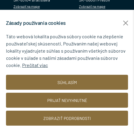
Zobraziť na mape
Zobraziť na mape
Zásady používania cookies
MENU
Táto webová lokalita používa súbory cookie na zlepšenie
používateľskej skúsenosti. Používaním našej webovej
NEWSLETTER
lokality vyjadrujete súhlas s používaním všetkých súborov
cookie v súlade s našimi zásadami používania súborov
cookie.
Prečítať viac
Súhlasím so spracovaním osobných údajov pre marketingové účely.
SÚHLASÍM
Zásady ochrany osobných údajov
.
PRIJAŤ NEVYHNUTNÉ
ZOBRAZIŤ PODROBNOSTI
© 2026 TINBYT s.r.o.
Web dizajn: MARLOW DESIGN