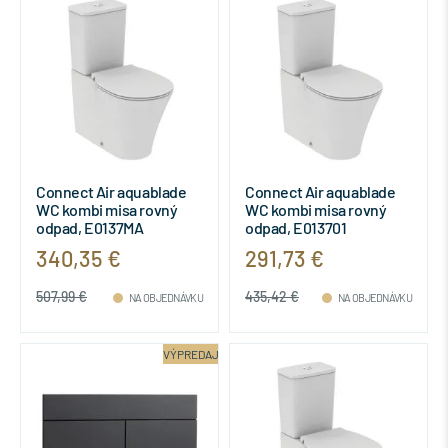
Connect Air aquablade
Connect Air aquablade
WC kombi misa rovný
WC kombi misa rovný
odpad, E0137MA
odpad, E013701
340,35 €
291,73 €
507,99 €
435,42 €
NA OBJEDNÁVKU
NA OBJEDNÁVKU
VÝPREDAJ