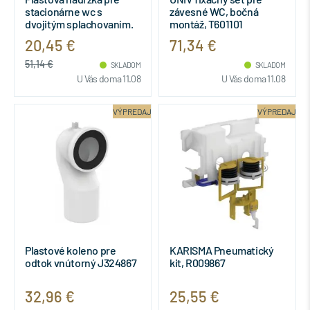
stacionárne wc s
závesné WC, bočná
dvojitým splachovaním.
montáž, T601101
121.800.11.1
20,45 €
71,34 €
51,14 €
SKLADOM
SKLADOM
U Vás doma 11.08
U Vás doma 11.08
VÝPREDAJ
VÝPREDAJ
Plastové koleno pre
KARISMA Pneumatický
odtok vnútorný J324867
kit, R009867
32,96 €
25,55 €