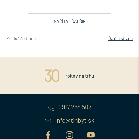
NAČÍTAŤ ĎALŠIE
Predošlá strana
Ďalšia strana
rokov na trhu
0917 268 507
info@tinbyt.sk