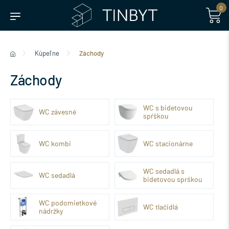
0
Kúpeľne
Záchody
Záchody
WC s bidetovou
WC závesné
spŕškou
WC kombi
WC stacionárne
WC sedadlá s
WC sedadlá
bidetovou sprškou
WC podomietkové
WC tlačidlá
nádržky