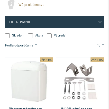
WC príslušenstvo
FILTROVANIE
Skladom
Akcia
Výpredaj
Podľa odporúčania
15
VÝPREDAJ
VÝPREDAJ
Plastová nádržka pre
UNIV fixačný set pre