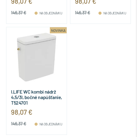
98,07 €
98,07 €
146,37 €
146,37 €
NA OBJEDNÁVKU
NA OBJEDNÁVKU
NOVINKA
I.LIFE WC kombi nádrž
4,5/3l, bočné napúšťanie,
T524701
98,07 €
146,37 €
NA OBJEDNÁVKU