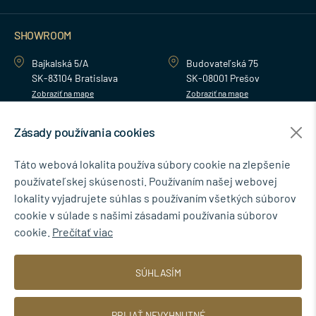
SHOWROOM
Bajkalská 5/A
Budovateľská 75
SK-83104 Bratislava
SK-08001 Prešov
Zobraziť na mape
Zobraziť na mape
Zásady používania cookies
MENU
Táto webová lokalita používa súbory cookie na zlepšenie
používateľskej skúsenosti. Používaním našej webovej
NEWSLETTER
lokality vyjadrujete súhlas s používaním všetkých súborov
cookie v súlade s našimi zásadami používania súborov
cookie.
Prečítať viac
Súhlasím so spracovaním osobných údajov pre marketingové účely.
SÚHLASÍM
Zásady ochrany osobných údajov
.
PRIJAŤ NEVYHNUTNÉ