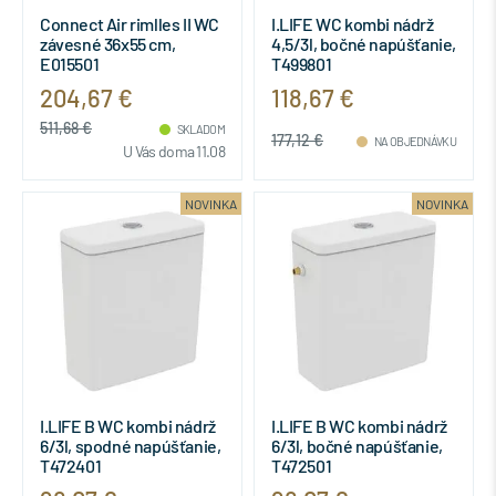
Connect Air rimlles II WC
I.LIFE WC kombi nádrž
závesné 36x55 cm,
4,5/3l, bočné napúšťanie,
E015501
T499801
204,67 €
118,67 €
511,68 €
SKLADOM
177,12 €
NA OBJEDNÁVKU
U Vás doma 11.08
NOVINKA
NOVINKA
I.LIFE B WC kombi nádrž
I.LIFE B WC kombi nádrž
6/3l, spodné napúšťanie,
6/3l, bočné napúšťanie,
T472401
T472501