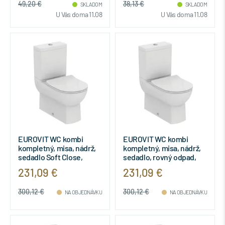
49,20 €
38,13 €
SKLADOM
SKLADOM
U Vás doma 11.08
U Vás doma 11.08
EUROVIT WC kombi
EUROVIT WC kombi
kompletný, misa, nádrž,
kompletný, misa, nádrž,
sedadlo Soft Close,
sedadlo, rovný odpad,
rovný odpad, T443601
T443501
231,09 €
231,09 €
300,12 €
300,12 €
NA OBJEDNÁVKU
NA OBJEDNÁVKU