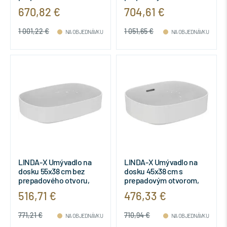
farba biela matná,
farba biela matná,
670,82 €
704,61 €
T4402V1
T4401V1
1 001,22 €
1 051,65 €
NA OBJEDNÁVKU
NA OBJEDNÁVKU
LINDA-X Umývadlo na
LINDA-X Umývadlo na
dosku 55x38 cm bez
dosku 45x38 cm s
prepadového otvoru,
prepadovým otvorom,
T440201
T439901
516,71 €
476,33 €
771,21 €
710,94 €
NA OBJEDNÁVKU
NA OBJEDNÁVKU