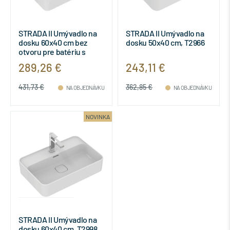
STRADA II Umývadlo na
STRADA II Umývadlo na
dosku 60x40 cm bez
dosku 50x40 cm, T2966
otvoru pre batériu s
prepadovým otvorom,
289,26 €
243,11 €
T299901
431,73 €
362,85 €
NA OBJEDNÁVKU
NA OBJEDNÁVKU
NOVINKA
STRADA II Umývadlo na
dosku 60x40 cm, T2998