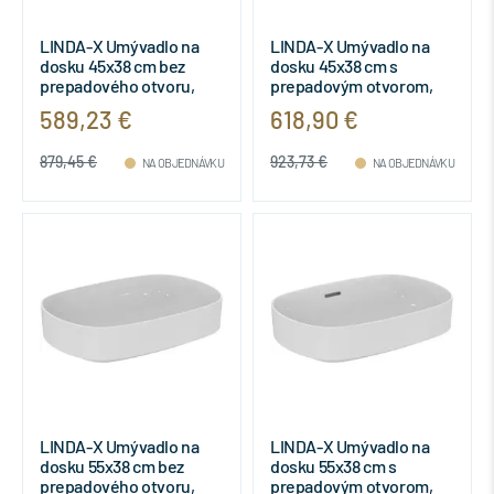
LINDA-X Umývadlo na
LINDA-X Umývadlo na
dosku 45x38 cm bez
dosku 45x38 cm s
prepadového otvoru,
prepadovým otvorom,
farba biela matná,
farba biela matná,
589,23 €
618,90 €
T4400V1
T4399V1
879,45 €
923,73 €
NA OBJEDNÁVKU
NA OBJEDNÁVKU
LINDA-X Umývadlo na
LINDA-X Umývadlo na
dosku 55x38 cm bez
dosku 55x38 cm s
prepadového otvoru,
prepadovým otvorom,