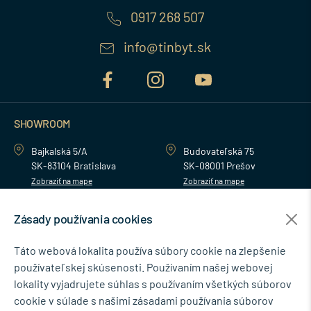
0917 268 507
info@tinbyt.sk
SHOWROOM
Bajkalská 5/A
Budovateľská 75
SK-83104 Bratislava
SK-08001 Prešov
Zobraziť na mape
Zobraziť na mape
Zásady používania cookies
MENU
Táto webová lokalita používa súbory cookie na zlepšenie
používateľskej skúsenosti. Používaním našej webovej
NEWSLETTER
lokality vyjadrujete súhlas s používaním všetkých súborov
cookie v súlade s našimi zásadami používania súborov