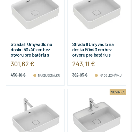
Strada II Umývadlo na
Strada II Umývadlo na
dosku 50x40 cm bez
dosku 50x40 cm bez
otvoru pre batériu s
otvoru pre batériu s
prepadovým otvorom,
prepadovým otvorom,
301,62 €
243,11 €
T2965MA
T2965
450,18 €
362,85 €
NA OBJEDNÁVKU
NA OBJEDNÁVKU
NOVINKA