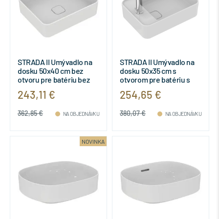
STRADA II Umývadlo na
STRADA II Umývadlo na
dosku 50x40 cm bez
dosku 50x35 cm s
otvoru pre batériu bez
otvorom pre batériu s
prepadu, T296701
prepadom, T296401
243,11 €
254,65 €
362,85 €
380,07 €
NA OBJEDNÁVKU
NA OBJEDNÁVKU
NOVINKA