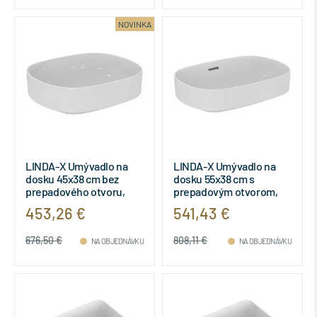
NOVINKA
LINDA-X Umývadlo na
LINDA-X Umývadlo na
dosku 45x38 cm bez
dosku 55x38 cm s
prepadového otvoru,
prepadovým otvorom,
T440001
T440101
453,26 €
541,43 €
676,50 €
808,11 €
NA OBJEDNÁVKU
NA OBJEDNÁVKU