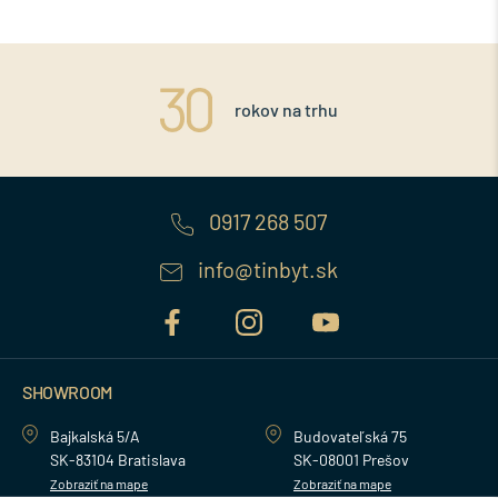
rokov na trhu
0917 268 507
info@tinbyt.sk
SHOWROOM
Bajkalská 5/A
Budovateľská 75
SK-83104 Bratislava
SK-08001 Prešov
Zobraziť na mape
Zobraziť na mape