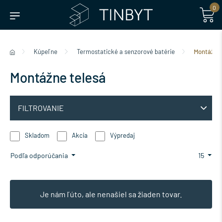
0
Kúpeľne
Termostatické a senzorové batérie
Montážne 
Montážne telesá
FILTROVANIE
Skladom
Akcia
Výpredaj
Podľa odporúčania
15
Je nám ľúto, ale nenašiel sa žiaden tovar.