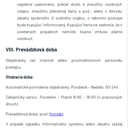
neplatne uzatvorenú, pokiaľ došlo k zneužitiu osobných
údajov, zneužitiu platobnej karty a pod., alebo z dôvodu
zásahu správneho či súdneho orgánu, o takomto postupe
bude kupujúci informovaný.
Kupujúci
berie na vedomie, že v
uvedených prípadoch nemôže kúpna zmluva platne
vzniknúť.
VIII. Prevádzková doba
Objednávky cez internet alebo prostredníctvom personálu
predajcu.
Otváracia doba:
Automatické potvrdenie objednávky: Pondelok – Nedeľa: 00-24h
Zákaznícky servis:
Pondelok - Piatok 8:00 - 18:00 (v pracovných
dňoch)
Prevádzková doba: pozri
Kontakt
V prípade výpadku informačného systému alebo zásahu vyššej