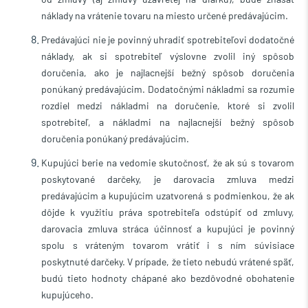
náklady na vrátenie tovaru na miesto určené predávajúcim.
Predávajúci nie je povinný uhradiť spotrebiteľovi dodatočné
náklady, ak si spotrebiteľ výslovne zvolil iný spôsob
doručenia, ako je najlacnejší bežný spôsob doručenia
ponúkaný predávajúcim. Dodatočnými nákladmi sa rozumie
rozdiel medzi nákladmi na doručenie, ktoré si zvolil
spotrebiteľ, a nákladmi na najlacnejší bežný spôsob
doručenia ponúkaný predávajúcim.
Kupujúci berie na vedomie skutočnosť, že ak sú s tovarom
poskytované darčeky, je darovacia zmluva medzi
predávajúcim a kupujúcim uzatvorená s podmienkou, že ak
dôjde k využitiu práva spotrebiteľa odstúpiť od zmluvy,
darovacia zmluva stráca účinnosť a kupujúci je povinný
spolu s vráteným tovarom vrátiť i s ním súvisiace
poskytnuté darčeky. V prípade, že tieto nebudú vrátené späť,
budú tieto hodnoty chápané ako bezdôvodné obohatenie
kupujúceho.