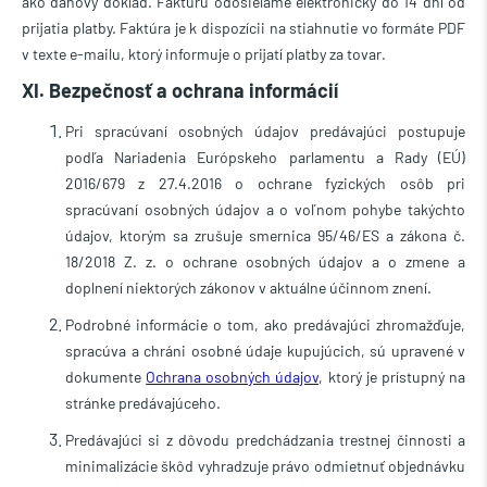
ako daňový doklad. Faktúru odosielame elektronicky do 14 dní od
prijatia platby. Faktúra je k dispozícii na stiahnutie vo formáte PDF
v texte e-mailu, ktorý informuje o prijatí platby za tovar.
XI. Bezpečnosť a ochrana informácií
Pri spracúvaní osobných údajov predávajúci postupuje
podľa Nariadenia Európskeho parlamentu a Rady (EÚ)
2016/679 z 27.4.2016 o ochrane fyzických osôb pri
spracúvaní osobných údajov a o voľnom pohybe takýchto
údajov, ktorým sa zrušuje smernica 95/46/ES a zákona č.
18/2018 Z. z. o ochrane osobných údajov a o zmene a
doplnení niektorých zákonov v aktuálne účinnom znení.
Podrobné informácie o tom, ako predávajúci zhromažďuje,
spracúva a chráni osobné údaje kupujúcich, sú upravené v
dokumente
Ochrana osobných údajov
, ktorý je prístupný na
stránke predávajúceho.
Predávajúci si z dôvodu predchádzania trestnej činnosti a
minimalizácie škôd vyhradzuje právo odmietnuť objednávku