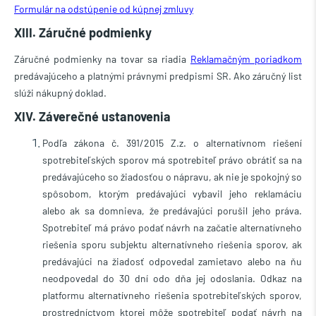
Formulár na odstúpenie od kúpnej zmluvy
XIII. Záručné podmienky
Záručné podmienky na tovar sa riadia
Reklamačným poriadkom
predávajúceho a platnými právnymi predpismi SR. Ako záručný list
slúži nákupný doklad.
XIV. Záverečné ustanovenia
Podľa zákona č. 391/2015 Z.z. o alternatívnom riešení
spotrebiteľských sporov má spotrebiteľ právo obrátiť sa na
predávajúceho so žiadosťou o nápravu, ak nie je spokojný so
spôsobom, ktorým predávajúci vybavil jeho reklamáciu
alebo ak sa domnieva, že predávajúci porušil jeho práva.
Spotrebiteľ má právo podať návrh na začatie alternatívneho
riešenia sporu subjektu alternatívneho riešenia sporov, ak
predávajúci na žiadosť odpovedal zamietavo alebo na ňu
neodpovedal do 30 dní odo dňa jej odoslania. Odkaz na
platformu alternatívneho riešenia spotrebiteľských sporov,
prostredníctvom ktorej môže spotrebiteľ podať návrh na