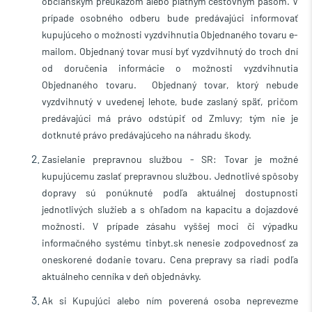
občianskym preukazom alebo platným cestovným pasom.
V
prípade osobného odberu bude predávajúci informovať
kupujúceho o možnosti vyzdvihnutia Objednaného tovaru e-
mailom. Objednaný tovar musí byť vyzdvihnutý do troch dní
od doručenia informácie o možnosti vyzdvihnutia
Objednaného tovaru. Objednaný tovar, ktorý nebude
vyzdvihnutý v uvedenej lehote, bude zaslaný späť, pričom
predávajúci má právo odstúpiť od Zmluvy; tým nie je
dotknuté právo predávajúceho na náhradu škody.
Zasielanie prepravnou službou - SR:
Tovar je možné
kupujúcemu zaslať prepravnou službou. Jednotlivé spôsoby
dopravy sú ponúknuté podľa aktuálnej dostupnosti
jednotlivých služieb a s ohľadom na kapacitu a dojazdové
možnosti. V prípade zásahu vyššej moci či výpadku
informačného systému tinbyt.sk nenesie zodpovednosť za
oneskorené dodanie tovaru. Cena prepravy sa riadi podľa
aktuálneho cenníka v deň objednávky.
Ak si Kupujúci alebo ním poverená osoba neprevezme