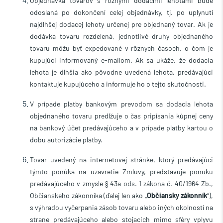
Objednávka tovarov s rôznymi dodacími lehotami bude
odoslaná po dokončení celej objednávky, tj. po uplynutí
najdlhšej dodacej lehoty určenej pre objednaný tovar.
Ak je
dodávka tovaru rozdelená, jednotlivé druhy objednaného
tovaru môžu byť expedované v rôznych časoch, o čom je
kupujúci informovaný e-mailom.
Ak sa ukáže, že dodacia
lehota je dlhšia ako pôvodne uvedená lehota, predávajúci
kontaktuje kupujúceho a informuje ho o tejto skutočnosti.
V prípade platby bankovým prevodom sa dodacia lehota
objednaného tovaru predlžuje o čas pripísania kúpnej ceny
na bankový účet predávajúceho a v prípade platby kartou o
dobu autorizácie platby.
Tovar uvedený na internetovej stránke, ktorý predávajúci
týmto ponúka na uzavretie Zmluvy, predstavuje ponuku
predávajúceho v zmysle § 43a ods. 1 zákona č. 40/1964 Zb.,
Občianskeho zákonníka (ďalej len ako „
Občiansky zákonník
“),
s výhradou vyčerpania zásob tovaru alebo iných okolností na
strane predávajúceho alebo stojacich mimo sféry vplyvu