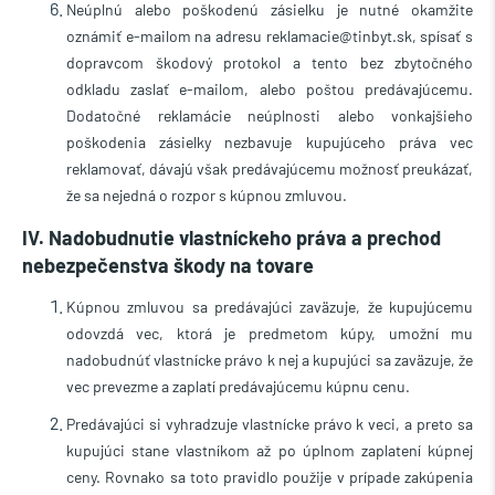
Neúplnú alebo poškodenú zásielku je nutné okamžite
oznámiť e-mailom na adresu reklamacie@tinbyt.sk, spísať s
dopravcom škodový protokol a tento bez zbytočného
odkladu zaslať e-mailom, alebo poštou predávajúcemu.
Dodatočné reklamácie neúplnosti alebo vonkajšieho
poškodenia zásielky nezbavuje kupujúceho práva vec
reklamovať, dávajú však predávajúcemu možnosť preukázať,
že sa nejedná o rozpor s kúpnou zmluvou.
IV. Nadobudnutie vlastníckeho práva a prechod
nebezpečenstva škody na tovare
Kúpnou zmluvou sa predávajúci zaväzuje, že kupujúcemu
odovzdá vec, ktorá je predmetom kúpy, umožní mu
nadobudnúť vlastnícke právo k nej a kupujúci sa zaväzuje, že
vec prevezme a zaplatí predávajúcemu kúpnu cenu.
Predávajúci
si vyhradzuje vlastnícke právo k veci, a preto sa
kupujúci stane vlastníkom až po úplnom zaplatení kúpnej
ceny. Rovnako sa toto pravidlo použije v prípade zakúpenia