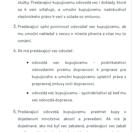
služby. Predávajúci kupujúcemu odovzdá vec i doklady, ktoré
sa k veci vzťahujú, a umožní kupujúcemu nadobudnúť
vlastníckeho právo k veci v súlade so zmluvou.
Predávajúci
splní povinnosť odovzdať vec kupujúcemu, ak
mu umožní nakladať s vecou v mieste plnenia a včas mu to
oznámi.
Ak má predávajúci vec odoslať:
odovzdá vec kupujúcemu - podnikateľovi
odovzdaním prvému dopravcovi k preprave
pre
kupujúceho a umožní kupujúcemu uplatniť práva z
prepravnej zmluvy voči dopravcovi,
odovzdá vec kupujúcemu – spotrebiteľovi až keď mu
vec odovzdá dopravca.
Predávajúci
odovzdá kupujúcemu predmet kúpy v
dojedanom množstve, akosti a prevedení. Ak nie je
dojednané, ako má byť vec zabalená, predávajúci vec zabalí