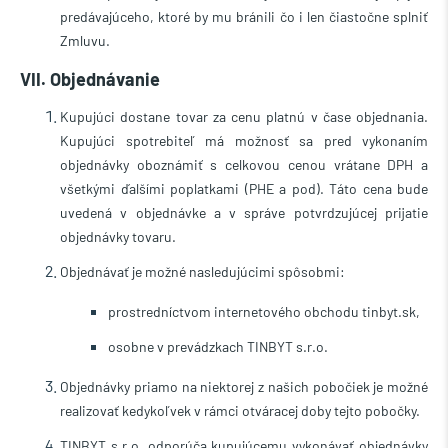
predávajúceho, ktoré by mu bránili čo i len čiastočne splniť
Zmluvu.
VII. Objednávanie
Kupujúci
dostane tovar za cenu platnú v čase objednania.
Kupujúci spotrebiteľ má možnosť sa pred vykonaním
objednávky oboznámiť s celkovou cenou vrátane DPH a
všetkými ďalšími poplatkami (PHE a pod). Táto cena bude
uvedená v objednávke a v správe potvrdzujúcej prijatie
objednávky tovaru.
Objednávať je možné nasledujúcimi spôsobmi:
prostredníctvom internetového obchodu tinbyt.sk,
osobne v prevádzkach TINBYT s.r.o.
Objednávky priamo na niektorej z našich pobočiek je možné
realizovať kedykoľvek v rámci otváracej doby tejto pobočky.
TINBYT s.r.o. odporúča kupujúcemu vykonávať objednávky