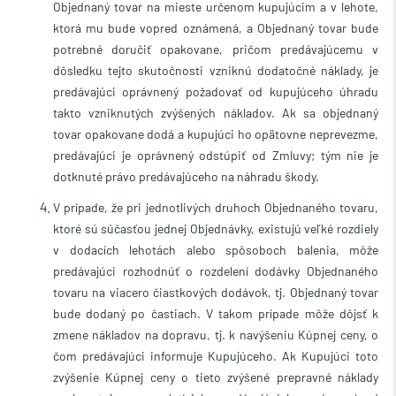
Objednaný tovar na mieste určenom kupujúcim a v lehote,
ktorá mu bude vopred oznámená, a Objednaný tovar bude
potrebné doručiť opakovane, pričom predávajúcemu v
dôsledku tejto skutočnosti vzniknú dodatočné náklady, je
predávajúci oprávnený požadovať od kupujúceho úhradu
takto vzniknutých zvýšených nákladov. Ak sa objednaný
tovar opakovane dodá a kupujúci ho opätovne neprevezme,
predávajúci je oprávnený odstúpiť od Zmluvy; tým nie je
dotknuté právo predávajúceho na náhradu škody.
V prípade, že pri jednotlivých druhoch Objednaného tovaru,
ktoré sú súčasťou jednej Objednávky, existujú veľké rozdiely
v dodacích lehotách alebo spôsoboch balenia, môže
predávajúci rozhodnúť o rozdelení dodávky Objednaného
tovaru na viacero čiastkových dodávok, tj. Objednaný tovar
bude dodaný po častiach. V takom prípade môže dôjsť k
zmene nákladov na dopravu, tj. k navýšeniu Kúpnej ceny, o
čom predávajúci informuje Kupujúceho. Ak Kupujúci toto
zvýšenie Kúpnej ceny o tieto zvýšené prepravné náklady