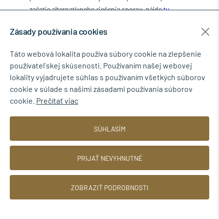
začatie alternatívneho riešenia sporov, nájde
tu
.
Tieto Všeobecné obchodné podmienky sú platné a účinné
Zásady používania cookies
od 01.04.2024 a rušia predchádzajúce znenia VOP.
Predávajúci si vyhradzuje právo zmeniť VOP bez
Táto webová lokalita používa súbory cookie na zlepšenie
predchádzajúceho upozornenia. Zmena VOP sa nevzťahuje
používateľskej skúsenosti. Používaním našej webovej
na kúpne zmluvy uzatvorené pred zmenou VOP bez ohľadu
lokality vyjadrujete súhlas s používaním všetkých súborov
na to, že ešte nedošlo k dodaniu tovaru.
cookie v súlade s našimi zásadami používania súborov
cookie.
Prečítať viac
SÚHLASÍM
rokov na trhu
PRIJAŤ NEVYHNUTNÉ
ZOBRAZIŤ PODROBNOSTI
0917 268 507