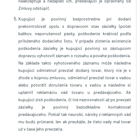
neakceptuje a nezaplatí ich, predávajúci je oprávnený od
Zmluvy odstúpiť.
Kupujúci je povinný bezprostredne pri dodaní
prekontrolovať spolu s dopravcom stav zásielky (počet
balíkov, neporušenosť pásky, poškodenie krabice) podľa
priloženého dodacieho listu. V prípade zistenia existencie
poškodenia zásielky je kupujúci povinný so zástupcom
dopravcu vyhotoviť záznam o rozsahu a povahe poškodenia.
Na základe takto vyhotoveného záznamu môže následne
kupujúci odmietnuť prevziať dodaný tovar, ktorý nie je v
zhode s kúpnou zmluvou, odmietnuť prevziať tovar s vadou
alebo potvrdiť doručenie tovaru s vadou a následne si
uplatniť reklamáciu vád tovaru u predávajúceho. Ak
kupujúci zistí poškodenie, či iné nezrovnalosti až po prevzatí
zásielky, je povinný bezodkladne kontaktovať
predávajúceho. Pokiaľ tak neurobí, nároky z reklamných vád
mu budú priznané, len ak preukáže, že tieto vady mal tovar
už v čase jeho prevzatia.