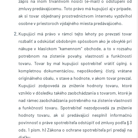
zápis na inom trvanlivom nosiči (e-mail) o odstúpení od
zmluvy predávajúcemu. Toto právo má kupujúci aj v prípade,
ak si tovar objednaný prostredníctvom internetu vyzdvihol
osobne v priestoroch výdajného miesta predávajúceho.
Kupujúci má právo v rámci tejto lehoty po prevzatí tovar
rozbaliť a odskúšať obdobným spôsobom ako je obvyklé pri
nákupe v klasickom "kamennom" obchode, a to v rozsahu
potrebnom na zistenie povahy, vlastností a funkčnosti
tovaru. Tovar by mal kupujúci spotrebiteľ vrátiť úplný, s
kompletnou dokumentáciou, nepoškodený, čistý, vrátane
originálneho obalu, v stave a hodnote, v akom tovar prevzal.
Kupujúci zodpovedá za zníženie hodnoty tovaru, ktoré
vzniklo v dôsledku takého zaobchádzania s tovarom, ktoré je
nad rámec zaobchádzania potrebného na zistenie vlastností
a funkčnosti tovaru. Spotrebiteľ nezodpovedá za zníženie
hodnoty tovaru, ak si predávajúci nesplnil informačnú
povinnosť o práve spotrebiteľa odstúpiť od zmluvy podľa § 3
ods. 1 písm. h) Zákona o ochrane spotrebiteľa pri predaji na
diaľku.