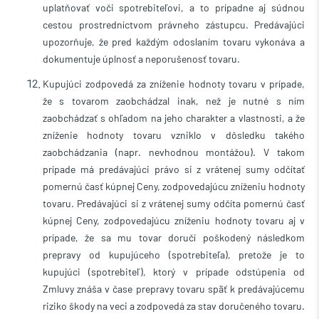
uplatňovať voči spotrebiteľovi, a to prípadne aj súdnou
cestou prostredníctvom právneho zástupcu. Predávajúci
upozorňuje, že pred každým odoslaním tovaru vykonáva a
dokumentuje úplnosť a neporušenosť tovaru.
Kupujúci zodpovedá za zníženie hodnoty tovaru v prípade,
že s tovarom zaobchádzal inak, než je nutné s ním
zaobchádzať s ohľadom na jeho charakter a vlastnosti, a že
zníženie hodnoty tovaru vzniklo v dôsledku takého
zaobchádzania (napr. nevhodnou montážou). V takom
prípade má predávajúci právo si z vrátenej sumy odčítať
pomernú časť kúpnej Ceny, zodpovedajúcu zníženiu hodnoty
tovaru. Predávajúci si z vrátenej sumy odčíta pomernú časť
kúpnej Ceny, zodpovedajúcu zníženiu hodnoty tovaru aj v
prípade, že sa mu tovar doručí poškodený následkom
prepravy od kupujúceho (spotrebiteľa), pretože je to
kupujúci (spotrebiteľ), ktorý v prípade odstúpenia od
Zmluvy znáša v čase prepravy tovaru späť k predávajúcemu
riziko škody na veci a zodpovedá za stav doručeného tovaru.