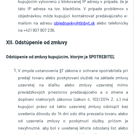
kupujúcim vytvorenú z blokovanej IP adresy v prípade, že je
táto IP adresa na tzv. blackliste. V prípade problémov s
objednávkou môže kupujúci kontaktovať predávajúceho e-
mailom na adresu
alebo telefonicky
objednavky@tinbyt.sk
na +421 907 907 236.
XII. Odstúpenie od zmluvy
Odstúpenie od zmluvy kupujúcim, ktorým je SPOTREBITEĽ
V zmysle ustanovenia §7 zákona o ochrane spotrebiteľa pri
predaji tovaru alebo poskytovaní služieb na základe zmluvy
uzavretej na diaľku alebo zmluvy uzavretej mimo
prevádzkových priestorov predávajúceho a o zmene a
doplnení niektorých zákonov (zákon č. 102/2014 Z. z.) má
kupujúci právo od takto uzavretej zmluvy odstúpiť bez
uvedenia dôvodu do 14 dní odo dňa prevzatia tovaru alebo
od uzavretia zmluvy o poskytnutí služby, pričom je
nevyhnutné, aby bol v uvedenej lehote odoslaný list alebo