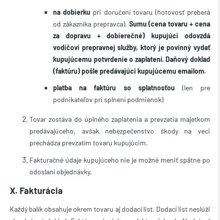
na dobierku
pri doručení tovaru (hotovosť preberá
od zákazníka prepravca).
Sumu (cena tovaru + cena
za dopravu + dobierečné) kupujúci odovzdá
vodičovi prepravnej služby, ktorý je povinný vydať
kupujúcemu potvrdenie o zaplatení. Daňový doklad
(faktúru) pošle predávajúci kupujúcemu emailom.
platba na faktúru so splatnosťou
(len pre
podnikateľov pri splnení podmienok)
Tovar zostáva do úplného zaplatenia a prevzatia majetkom
predávajúceho, avšak nebezpečenstvo škody na veci
prechádza prevzatím tovaru kupujúcim.
Fakturačné údaje kupujúceho nie je možné meniť spätne po
odoslaní objednávky.
X. Fakturácia
Každý balík obsahuje okrem tovaru aj dodací list. Dodací list neslúži