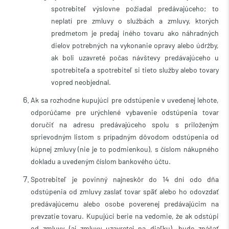
spotrebiteľ výslovne požiadal predávajúceho; to
neplatí pre zmluvy o službách a zmluvy, ktorých
predmetom je predaj iného tovaru ako náhradných
dielov potrebných na vykonanie opravy alebo údržby,
ak boli uzavreté počas návštevy predávajúceho u
spotrebiteľa a spotrebiteľ si tieto služby alebo tovary
vopred neobjednal.
Ak sa rozhodne kupujúci pre odstúpenie v uvedenej lehote,
odporúčame pre urýchlené vybavenie odstúpenia tovar
doručiť na adresu predávajúceho spolu s priloženým
sprievodným listom s prípadným dôvodom odstúpenia od
kúpnej zmluvy (nie je to podmienkou), s číslom nákupného
dokladu a uvedeným číslom bankového účtu.
Spotrebiteľ je povinný najneskôr do 14 dní odo dňa
odstúpenia od zmluvy zaslať tovar späť alebo ho odovzdať
predávajúcemu alebo osobe poverenej predávajúcim na
prevzatie tovaru.
Kupujúci berie na vedomie, že ak odstúpi
od zmluvy (aj zmluvy uzavretej na diaľku), bude znášať