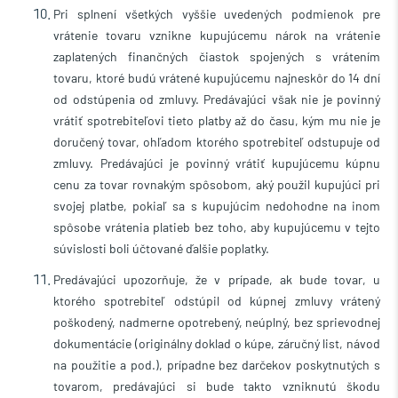
Pri splnení všetkých vyššie uvedených podmienok pre
vrátenie tovaru vznikne kupujúcemu nárok na vrátenie
zaplatených finančných čiastok spojených s vrátením
tovaru, ktoré budú vrátené kupujúcemu najneskôr do 14 dní
od odstúpenia od zmluvy.
Predávajúci však nie je povinný
vrátiť spotrebiteľovi tieto platby až do času, kým mu nie je
doručený tovar, ohľadom ktorého spotrebiteľ odstupuje od
zmluvy.
Predávajúci je povinný vrátiť kupujúcemu kúpnu
cenu za tovar rovnakým spôsobom, aký použil kupujúci pri
svojej platbe, pokiaľ sa s kupujúcim nedohodne na inom
spôsobe vrátenia platieb bez toho, aby kupujúcemu v tejto
súvislosti boli účtované ďalšie poplatky.
Predávajúci upozorňuje, že v prípade, ak bude tovar, u
ktorého spotrebiteľ odstúpil od kúpnej zmluvy vrátený
poškodený, nadmerne opotrebený, neúplný, bez sprievodnej
dokumentácie (originálny doklad o kúpe, záručný list, návod
na použitie a pod.), prípadne bez darčekov poskytnutých s
tovarom, predávajúci si bude takto vzniknutú škodu