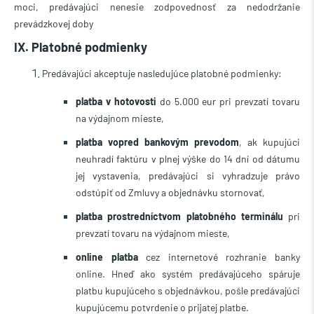
moci, predávajúci nenesie zodpovednosť za nedodržanie
prevádzkovej doby
IX. Platobné podmienky
Predávajúci akceptuje nasledujúce platobné podmienky:
platba v hotovosti
do
5.000
eur pri prevzatí tovaru
na výdajnom mieste,
platba vopred bankovým prevodom
, ak kupujúci
neuhradí faktúru v plnej výške do 14 dní od dátumu
jej vystavenia, predávajúci si vyhradzuje právo
odstúpiť od Zmluvy a objednávku stornovať,
platba prostredníctvom platobného terminálu
pri
prevzatí tovaru na výdajnom mieste,
online platba
cez internetové rozhranie banky
online
.
Hneď ako systém predávajúceho spáruje
platbu kupujúceho s objednávkou, pošle predávajúci
kupujúcemu potvrdenie o prijatej platbe.