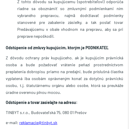
Z tohto dôvodu sa kupujúcemu (spotrebiteľovi) odporúča
riadne sa oboznámiť so zmluvnými podmienkami ním
vybraného prepravcu, najmä dodržiavať podmienky
stanovené pre zabalenie zásielky, a tak poslať tovar
Predávajúcemu v obale vhodnom na prepravu, aby sa pri
preprave nepoškodil.
Odstúpenie od zmluvy kupujúcim, ktorým je PODNIKATEĽ
Z dôvodu ochrany práv kupujúceho, ak je kupujúcim právnická
osoba a bude požadovať vrátenie peňazí prostredníctvom
preplatenia dobropisu priamo na predajni, bude príslušná čiastka
vyplatená iba osobám oprávneným konať za dotyčnú právnickú
osobu, t.j. štatutárnemu orgánu alebo osobe, ktorá sa preukáže
úradne overenou plnou mocou.
Odstúpenie a tovar zasielajte na adresu:
TINBYT s.r.o., Budovateľská 75, 080 01 Prešov
e-mail:
reklamacie@tinbyt.sk