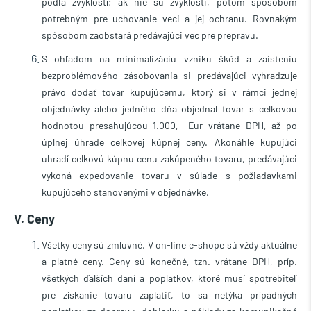
podľa zvyklostí; ak nie sú zvyklosti, potom spôsobom
potrebným pre uchovanie veci a jej ochranu. Rovnakým
spôsobom zaobstará predávajúci vec pre prepravu.
S ohľadom na minimalizáciu vzniku škôd a zaisteniu
bezproblémového zásobovania si predávajúci vyhradzuje
právo dodať tovar kupujúcemu, ktorý si v rámci jednej
objednávky alebo jedného dňa objednal tovar s celkovou
hodnotou presahujúcou 1.000,- Eur vrátane DPH, až po
úplnej úhrade celkovej kúpnej ceny. Akonáhle kupujúci
uhradí celkovú kúpnu cenu zakúpeného tovaru, predávajúci
vykoná expedovanie tovaru v súlade s požiadavkami
kupujúceho stanovenými v objednávke.
V. Ceny
Všetky ceny sú zmluvné. V on-line e-shope sú vždy aktuálne
a platné ceny. Ceny sú konečné, tzn. vrátane DPH, príp.
všetkých ďalších daní a poplatkov, ktoré musí spotrebiteľ
pre získanie tovaru zaplatiť, to sa netýka prípadných