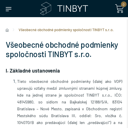
0
Všeobecné obchodné podmienky spoločnosti TINBYT s.r.o.
Všeobecné obchodné podmienky
spoločnosti TINBYT s.r.o.
I. Základné ustanovenia
Tieto všeobecné obchodné podmienky (ďalej ako VOP)
upravujú vzťahy medzi zmluvnými stranami kúpnej zmluvy,
kde na jednej strane je spoločnosť TINBYT s.r.o., IČO:
48145980, so sídlom na Bajkalskej 12188/5/A, 83104
Bratislava – Nové Mesto, zapísaná v Obchodnom registri
Mestského súdu Bratislava III, oddiel: Sro, vložka č.
104070/B
ako predávajúci (ďalej len „predávajúci“) a na