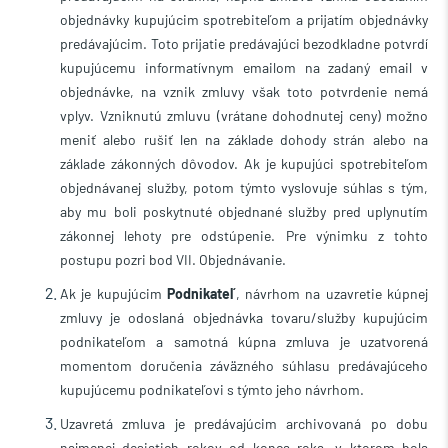
objednávky kupujúcim spotrebiteľom a prijatím objednávky
predávajúcim. Toto prijatie predávajúci bezodkladne potvrdí
kupujúcemu informatívnym emailom na zadaný email v
objednávke, na vznik zmluvy však toto potvrdenie nemá
vplyv. Vzniknutú zmluvu (vrátane dohodnutej ceny) možno
meniť alebo rušiť len na základe dohody strán alebo na
základe zákonných dôvodov. Ak je kupujúci spotrebiteľom
objednávanej služby, potom týmto vyslovuje súhlas s tým,
aby mu boli poskytnuté objednané služby pred uplynutím
zákonnej lehoty pre odstúpenie. Pre výnimku z tohto
postupu pozri bod VII. Objednávanie.
Ak je kupujúcim
Podnikateľ
, návrhom na uzavretie kúpnej
zmluvy je odoslaná objednávka tovaru/služby kupujúcim
podnikateľom a samotná kúpna zmluva je uzatvorená
momentom doručenia záväzného súhlasu predávajúceho
kupujúcemu podnikateľovi s týmto jeho návrhom.
Uzavretá zmluva je predávajúcim archivovaná po dobu
najmenej desiatich rokov od konca roka, v ktorom bola