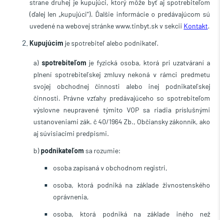
strane druhej je kupujúci, ktorý môže byť aj spotrebiteľom
(ďalej len „kupujúci“). Ďalšie informácie o predávajúcom sú
uvedené na webovej stránke www.tinbyt.sk v sekcii
Kontakt
.
Kupujúcim
je spotrebiteľ alebo podnikateľ.
a)
spotrebiteľom
je fyzická osoba, ktorá pri uzatváraní a
plnení spotrebiteľskej zmluvy nekoná v rámci predmetu
svojej obchodnej činnosti alebo inej podnikateľskej
činnosti.
Právne vzťahy predávajúceho so spotrebiteľom
výslovne neupravené týmito VOP sa riadia príslušnými
ustanoveniami zák. č 40/1964 Zb., Občiansky zákonník, ako
aj súvisiacimi predpismi.
b)
podnikateľom
sa rozumie:
osoba zapísaná v obchodnom registri,
osoba, ktorá podniká na základe živnostenského
oprávnenia,
osoba, ktorá podniká na základe iného než