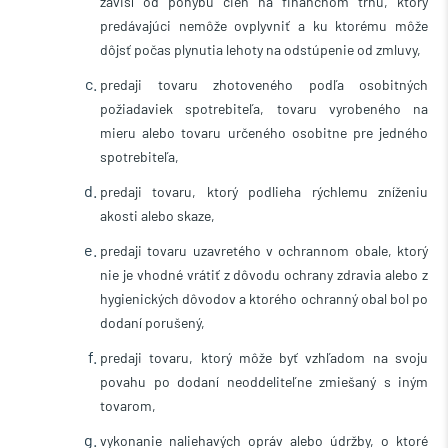
závisí od pohybu cien na finančnom trhu, ktorý
predávajúci nemôže ovplyvniť a ku ktorému môže
dôjsť počas plynutia lehoty na odstúpenie od zmluvy,
predaji tovaru zhotoveného podľa osobitných
požiadaviek spotrebiteľa, tovaru vyrobeného na
mieru alebo tovaru určeného osobitne pre jedného
spotrebiteľa,
predaji tovaru, ktorý podlieha rýchlemu zníženiu
akosti alebo skaze,
predaji tovaru uzavretého v ochrannom obale, ktorý
nie je vhodné vrátiť z dôvodu ochrany zdravia alebo z
hygienických dôvodov a ktorého ochranný obal bol po
dodaní porušený,
predaji tovaru, ktorý môže byť vzhľadom na svoju
povahu po dodaní neoddeliteľne zmiešaný s iným
tovarom,
vykonanie naliehavých opráv alebo údržby, o ktoré