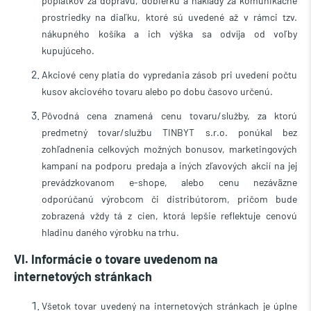
poplatkov za dopravu, dobierku a náklady za komunikačné
prostriedky na diaľku, ktoré sú uvedené až v rámci tzv.
nákupného košíka a ich výška sa odvíja od voľby
kupujúceho.
Akciové ceny platia do vypredania zásob pri uvedení počtu
kusov akciového tovaru alebo po dobu časovo určenú.
Pôvodná cena znamená cenu tovaru/služby, za ktorú
predmetný tovar/službu TINBYT s.r.o. ponúkal bez
zohľadnenia celkových možných bonusov, marketingových
kampaní na podporu predaja a iných zľavových akcií na jej
prevádzkovanom e-shope, alebo cenu nezáväzne
odporúčanú výrobcom či distribútorom, pričom bude
zobrazená vždy tá z cien, ktorá lepšie reflektuje cenovú
hladinu daného výrobku na trhu.
VI. Informácie o tovare uvedenom na
internetových stránkach
Všetok tovar uvedený na internetových stránkach je úplne