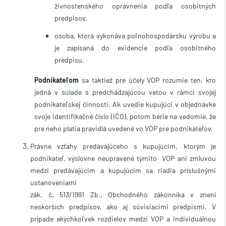
živnostenského oprávnenia podľa osobitných
predpisov,
osoba, ktorá vykonáva poľnohospodársku výrobu a
je zapísaná do evidencie podľa osobitného
predpisu.
Podnikateľom
sa taktiež pre účely VOP rozumie ten, kto
jedná v súlade s predchádzajúcou vetou v rámci svojej
podnikateľskej činnosti. Ak uvedie kupujúci v objednávke
svoje identifikačné číslo (IČO), potom berie na vedomie, že
pre neho platia pravidlá uvedené vo VOP pre podnikateľov.
Právne vzťahy predávajúceho s kupujúcim, ktorým je
podnikateľ, výslovne neupravené týmito VOP ani zmluvou
medzi predávajúcim a kupujúcim sa riadia príslušnými
ustanoveniami
zák. č. 513/1991 Zb., Obchodného zákonníka v znení
neskorších predpisov, ako aj súvisiacimi predpismi. V
prípade akýchkoľvek rozdielov medzi VOP a individuálnou