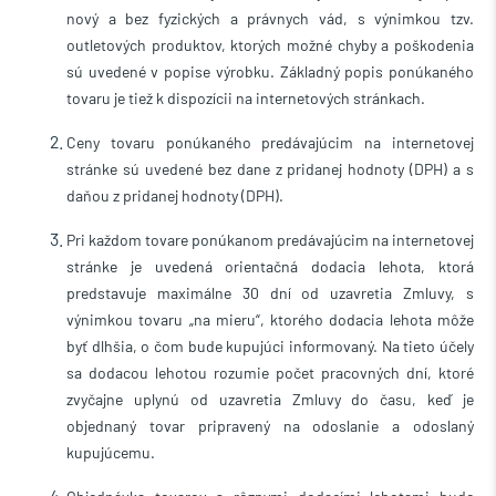
nový a bez fyzických a právnych vád, s výnimkou tzv.
outletových produktov, ktorých možné chyby a poškodenia
sú uvedené v popise výrobku. Základný popis ponúkaného
tovaru je tiež k dispozícii na internetových stránkach.
Ceny tovaru ponúkaného predávajúcim na internetovej
stránke sú uvedené bez dane z pridanej hodnoty (DPH) a s
daňou z pridanej hodnoty (DPH).
Pri každom tovare ponúkanom predávajúcim na internetovej
stránke je uvedená orientačná dodacia lehota, ktorá
predstavuje maximálne 30 dní od uzavretia Zmluvy, s
výnimkou tovaru „na mieru“, ktorého dodacia lehota môže
byť dlhšia, o čom bude kupujúci informovaný.
Na tieto účely
sa dodacou lehotou rozumie počet pracovných dní, ktoré
zvyčajne uplynú od uzavretia Zmluvy do času, keď je
objednaný tovar pripravený na odoslanie a odoslaný
kupujúcemu.