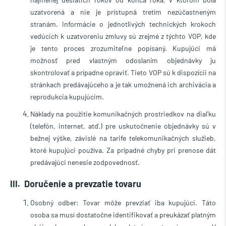
uzatvorená a nie je prístupná tretím nezúčastneným
stranám. Informácie o jednotlivých technických krokoch
vedúcich k uzatvoreniu zmluvy sú zrejmé z týchto VOP, kde
je tento proces zrozumiteľne popísaný. Kupujúci má
možnosť pred vlastným odoslaním objednávky ju
skontrolovať a prípadne opraviť. Tieto VOP sú k dispozícii na
stránkach predávajúceho a je tak umožnená ich archivácia a
reprodukcia kupujúcim.
Náklady na použitie komunikačných prostriedkov na diaľku
(telefón, internet, atď.) pre uskutočnenie objednávky sú v
bežnej výške, závislé na tarife telekomunikačných služieb,
ktoré kupujúci používa. Za prípadné chyby pri prenose dát
predávajúci nenesie zodpovednosť.
III. Doručenie a prevzatie tovaru
Osobný odber:
Tovar môže prevziať iba kupujúci. Táto
osoba sa musí dostatočne identifikovať a preukázať platným