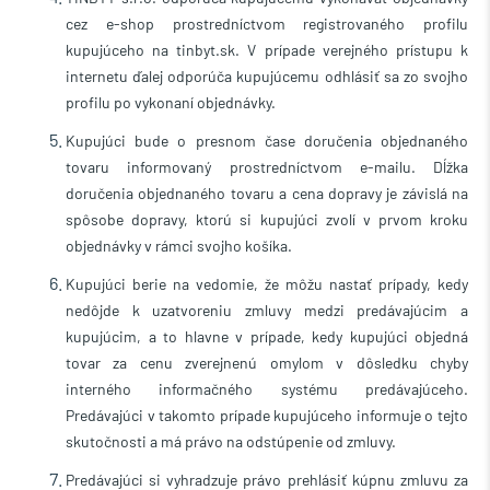
cez e-shop prostredníctvom registrovaného profilu
kupujúceho na tinbyt.sk. V prípade verejného prístupu k
internetu ďalej odporúča kupujúcemu odhlásiť sa zo svojho
profilu po vykonaní objednávky.
Kupujúci
bude o presnom čase doručenia objednaného
tovaru informovaný prostredníctvom e-mailu. Dĺžka
doručenia objednaného tovaru a cena dopravy je závislá na
spôsobe dopravy, ktorú si kupujúci zvolí v prvom kroku
objednávky v rámci svojho košíka.
Kupujúci
berie na vedomie, že môžu nastať prípady, kedy
nedôjde k uzatvoreniu zmluvy medzi predávajúcim a
kupujúcim, a to hlavne v prípade, kedy kupujúci objedná
tovar za cenu zverejnenú omylom v dôsledku chyby
interného informačného systému predávajúceho.
Predávajúci v takomto prípade kupujúceho informuje o tejto
skutočnosti a má právo na odstúpenie od zmluvy.
Predávajúci
si vyhradzuje právo prehlásiť kúpnu zmluvu za