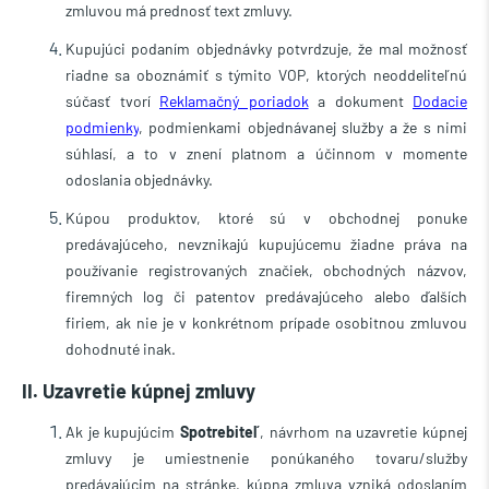
zmluvou má prednosť text zmluvy.
Kupujúci podaním objednávky potvrdzuje, že mal možnosť
riadne sa oboznámiť s týmito VOP, ktorých neoddeliteľnú
súčasť tvorí
Reklamačný poriadok
a dokument
Dodacie
podmienky
, podmienkami objednávanej služby a že s nimi
súhlasí, a to v znení platnom a účinnom v momente
odoslania objednávky.
Kúpou produktov, ktoré sú v obchodnej ponuke
predávajúceho, nevznikajú kupujúcemu žiadne práva na
používanie registrovaných značiek, obchodných názvov,
firemných log či patentov predávajúceho alebo ďalších
firiem, ak nie je v konkrétnom prípade osobitnou zmluvou
dohodnuté inak.
II. Uzavretie kúpnej zmluvy
Ak je kupujúcim
Spotrebiteľ
, návrhom na uzavretie kúpnej
zmluvy je umiestnenie ponúkaného tovaru/služby
predávajúcim na stránke, kúpna zmluva vzniká odoslaním