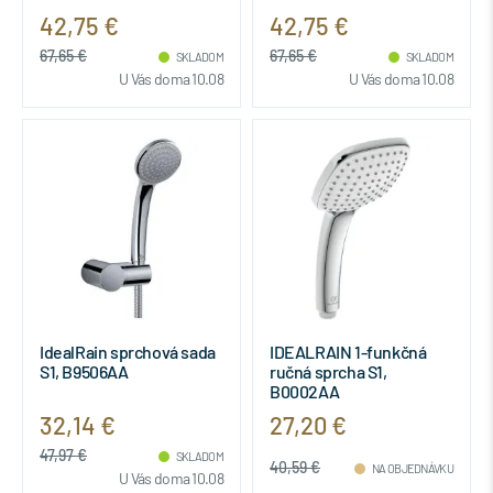
42,75 €
42,75 €
67,65 €
67,65 €
SKLADOM
SKLADOM
U Vás doma 10.08
U Vás doma 10.08
IdealRain sprchová sada
IDEALRAIN 1-funkčná
S1, B9506AA
ručná sprcha S1,
B0002AA
32,14 €
27,20 €
47,97 €
SKLADOM
40,59 €
NA OBJEDNÁVKU
U Vás doma 10.08