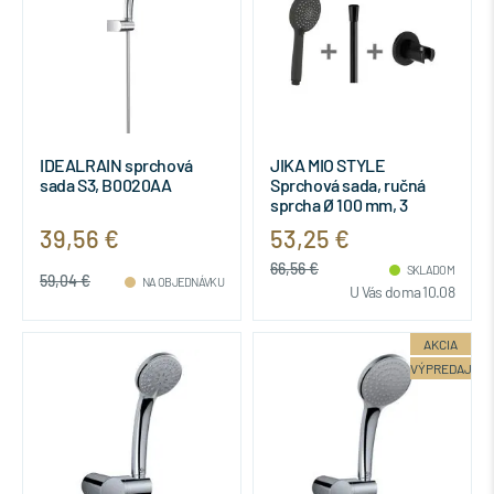
IDEALRAIN sprchová
JIKA MIO STYLE
sada S3, B0020AA
Sprchová sada, ručná
sprcha Ø 100 mm, 3
funkcie, držiak sprchy,
39,56 €
53,25 €
hadica, Čierna matná,
H3652F07163611
66,56 €
SKLADOM
59,04 €
NA OBJEDNÁVKU
U Vás doma 10.08
AKCIA
VÝPREDAJ