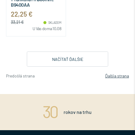
B9400AA
22,25 €
33,21 €
SKLADOM
U Vás doma 10.08
NAČÍTAŤ ĎALŠIE
Predošlá strana
Ďalšia strana
rokov na trhu