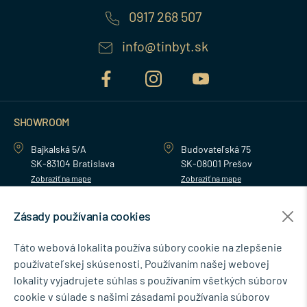
0917 268 507
info@tinbyt.sk
SHOWROOM
Bajkalská 5/A
Budovateľská 75
SK-83104 Bratislava
SK-08001 Prešov
Zobraziť na mape
Zobraziť na mape
Zásady používania cookies
MENU
Táto webová lokalita používa súbory cookie na zlepšenie
používateľskej skúsenosti. Používaním našej webovej
NEWSLETTER
lokality vyjadrujete súhlas s používaním všetkých súborov
cookie v súlade s našimi zásadami používania súborov