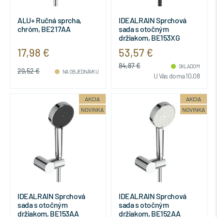
ALU+ Ručná sprcha,
IDEALRAIN Sprchová
chróm, BE217AA
sada s otočným
držiakom, BE153XG
17,98 €
53,57 €
84,87 €
SKLADOM
29,52 €
NA OBJEDNÁVKU
U Vás doma 10.08
AKCIA
AKCIA
NOVINKA
NOVINKA
IDEALRAIN Sprchová
IDEALRAIN Sprchová
sada s otočným
sada s otočným
držiakom, BE153AA
držiakom, BE152AA