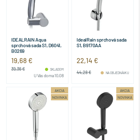
IDEALRAIN Aqua
IdealRain sprchová sada
sprchová sada S1, D6041,
S1, B9170AA
B0269
19,68 €
22,14 €
39,36 €
SKLADOM
44,28 €
NA OBJEDNÁVKU
U Vás doma 10.08
AKCIA
AKCIA
NOVINKA
NOVINKA