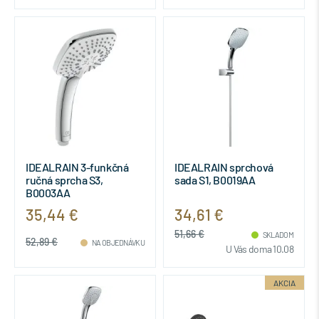
IDEALRAIN 3-funkčná
IDEALRAIN sprchová
ručná sprcha S3,
sada S1, B0019AA
B0003AA
35,44 €
34,61 €
51,66 €
SKLADOM
52,89 €
NA OBJEDNÁVKU
U Vás doma 10.08
AKCIA