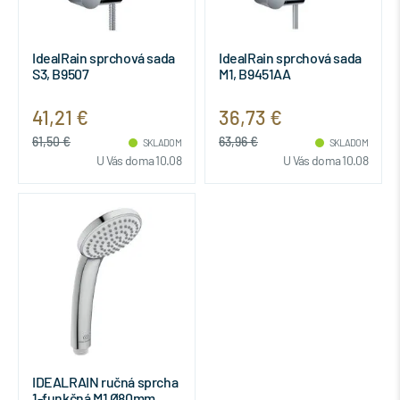
IdealRain sprchová sada
IdealRain sprchová sada
S3, B9507
M1, B9451AA
41,21 €
36,73 €
61,50 €
63,96 €
SKLADOM
SKLADOM
U Vás doma 10.08
U Vás doma 10.08
IDEALRAIN ručná sprcha
1-funkčná M1 Ø80mm,