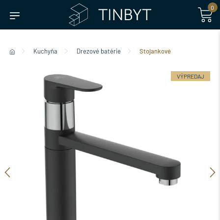
0
Kuchyňa
Drezové batérie
Stojankové
VÝPREDAJ