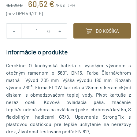
60,52 €
151,29 €
/ks s DPH
(bez DPH 49,20 €)
-
+
DO KOŠÍKA
ks
Informácie o produkte
CeraFine O kuchynská batéria s vysokým vývodom s
otočným ramenom o 360°, DN15. Farba Čierná/chrom
matná. Vývod 205 mm. Výška vývodu 180 mm. Rozsah
vývodu 360°. Firma FLOW kartuša ø 28mm s keramickými
diskami s obmedzovačom teplej vody. Pivot kartuše z
nerez oceli. Kovová ovládacia páka, značenie
teplá/studená zhora na ovládacej páke, chrómová krytka. S
flexibilnými hadicami G3/8. Upevnenie StrongFix s
plastovou doštičkou pre lepšie uchytenie na nerezový
drez. Životnosť testovaná podľa EN 817.