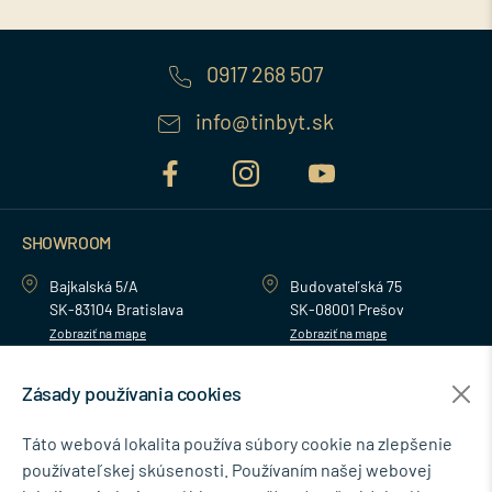
0917 268 507
info@tinbyt.sk
SHOWROOM
Bajkalská 5/A
Budovateľská 75
SK-83104 Bratislava
SK-08001 Prešov
Zobraziť na mape
Zobraziť na mape
Zásady používania cookies
MENU
Táto webová lokalita používa súbory cookie na zlepšenie
používateľskej skúsenosti. Používaním našej webovej
NEWSLETTER