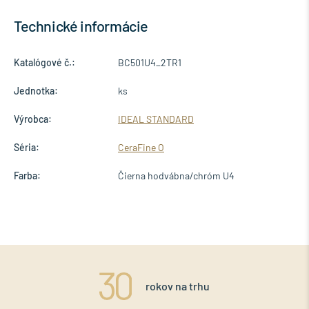
Technické informácie
Katalógové č.:
BC501U4_2TR1
Jednotka:
ks
Výrobca:
IDEAL STANDARD
Séria:
CeraFine O
Farba:
Čierna hodvábna/chróm U4
rokov na trhu