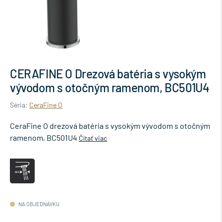
CERAFINE O Drezová batéria s vysokým
vývodom s otočným ramenom, BC501U4
Séria:
CeraFine O
CeraFine O drezová batéria s vysokým vývodom s otočným
ramenom, BC501U4
Čítať viac
NA OBJEDNÁVKU