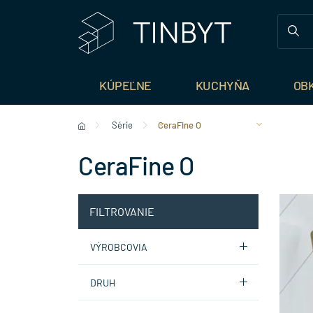
KÚPEĽNE
KUCHYŇA
OB
Série
CeraFine O
CeraFine O
FILTROVANIE
VÝROBCOVIA
DRUH