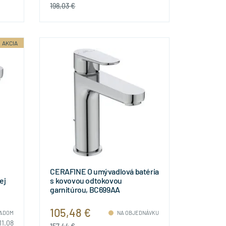
198,03 €
AKCIA
CERAFINE O umývadlová batéria
ej
s kovovou odtokovou
garnitúrou, BC699AA
105,48 €
ADOM
NA OBJEDNÁVKU
11.08