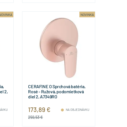
NOVINKA
NOVINKA
a,
CERAFINE O Sprchová batéria,
el 2,
Rosé - Ružová, podomietková
diel 2, A7349RO
173,89 €
NÁVKU
NA OBJEDNÁVKU
259,53 €