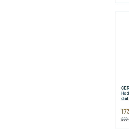
CER
Hod
diel
17
259,