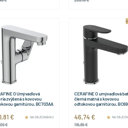
48 €
209,10 €
V
AFINE O Umývadlová
CERAFINE O umývadlová bat
éria zvýšená s kovovou
čierná matná s kovovou
okovou garnitúrou, BC703AA
odtokovou garnitúrou, BC6
0,81 €
46,74 €
NA OBJEDNÁVKU
NA OBJED
09 €
116,85 €