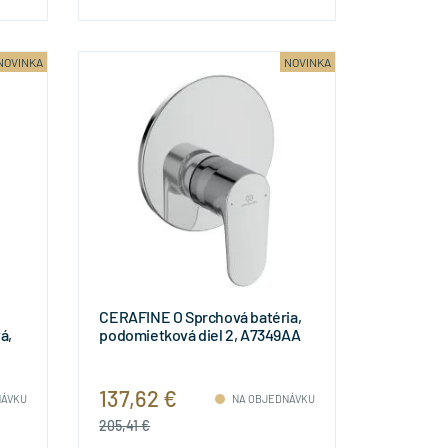
NOVINKA
NOVINKA
CERAFINE O Sprchová batéria,
á,
podomietková diel 2, A7349AA
137,62 €
NÁVKU
NA OBJEDNÁVKU
205,41 €