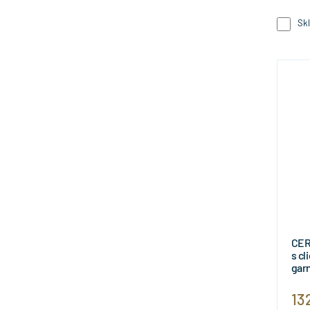
Sk
CER
s cl
garn
BD1
13