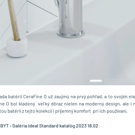
ada batérii CeraFine O už zaujmú na prvý pohľad, a to svojím el
ne O bol kladený veľký dôraz nielen na moderný design, ale i 
ou batérií z tejto kolekcií i príjemný komfort pri ich používaní.
BYT - Galéria Ideal Standard katalóg 2023 18.02