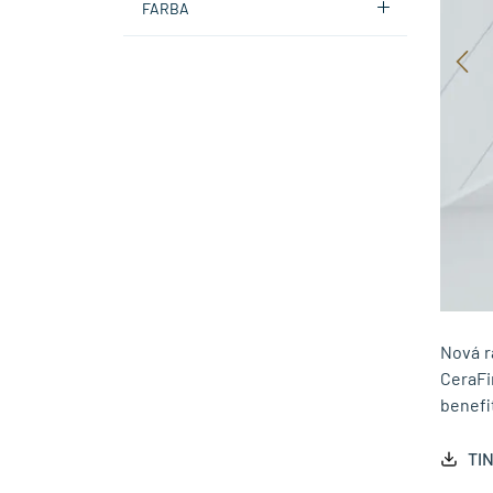
FARBA
Nová r
CeraFi
benefit
TIN