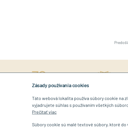
Predošl
ný prístup
rokov na trhu
Stiahn
níkovi
Zásady používania cookies
Táto webová lokalita používa súbory cookie na z
vyjadrujete súhlas s používaním všetkých súboro
0917 268 507
info@tin
Prečítať viac
Súbory cookie sú malé textové súbory, ktoré do