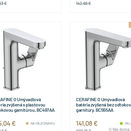
03 €
142,68 €
AFINE O Umývadlová
CERAFINE O Umývadlová
ria zvýšená s plastovou
batéria zvýšená bez odtokov
okovou garnitúrou, BC497AA
garnitúry, BC555AA
5,04 €
141,08 €
NA OBJEDNÁVKU
SKL
U Vás doma 