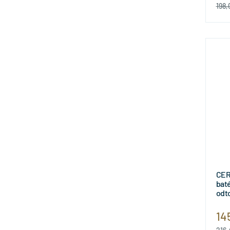
198,
CER
baté
odt
14