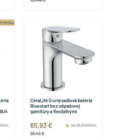
157,44 €
ÝPREDAJ
éria
CeraLife O umývadlová batéria
Bluestart bez odpadovej
99U4
garnitúry a flexibilnými
hadicami, 3,85L/min., BE001AA
65,93 €
NÁVKU
NA OBJEDNÁVKU
98,40 €