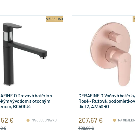
VÝPREDAJ
AFINE O Drezová batéria s
CERAFINE O Vaňová batéria,
okým vývodom s otočným
Rosé - Ružová, podomietkov
enom, BC501U4
diel 2, A7350RO
,52 €
207,67 €
NA OBJEDNÁVKU
NA OBJED
29 €
309,96 €