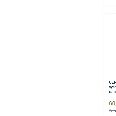
CER
vys
ram
60
151,