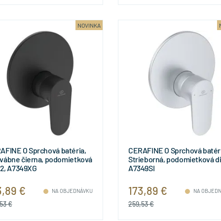
NOVINKA
AFINE O Sprchová batéria,
CERAFINE O Sprchová batéri
vábne čierna, podomietková
Strieborná, podomietková di
 2, A7349XG
A7349SI
3,89 €
173,89 €
NA OBJEDNÁVKU
NA OBJED
53 €
259,53 €