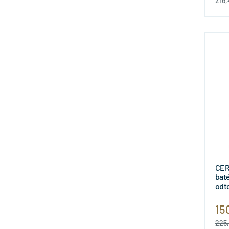
216,
CER
bat
odt
15
225,