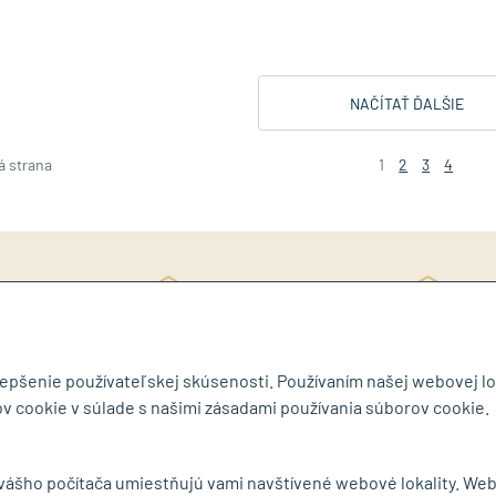
NAČÍTAŤ ĎALŠIE
á strana
1
2
3
4
Rý
ite si katalóg
3D návrh ZDARMA
ob
lepšenie používateľskej skúsenosti. Používaním našej webovej lo
v cookie v súlade s našimi zásadami používania súborov cookie.
byt.sk
 vášho počítača umiestňujú vami navštívené webové lokality. We