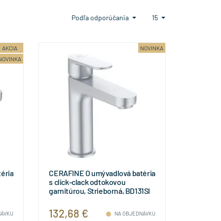
Podľa odporúčania
15
AKCIA
NOVINKA
NOVINKA
éria
CERAFINE O umývadlová batéria
s click-clack odtokovou
garnitúrou, Strieborná, BD131SI
132,68 €
NÁVKU
NA OBJEDNÁVKU