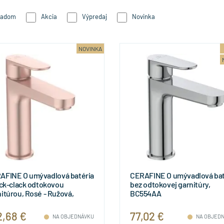
ladom
Akcia
Výpredaj
Novinka
NOVINKA
AFINE O umývadlová batéria
CERAFINE O umývadlová bat
ick-clack odtokovou
bez odtokovej garnitúry,
itúrou, Rosé - Ružová,
BC554AA
31RO
2,68 €
77,02 €
NA OBJEDNÁVKU
NA OBJED