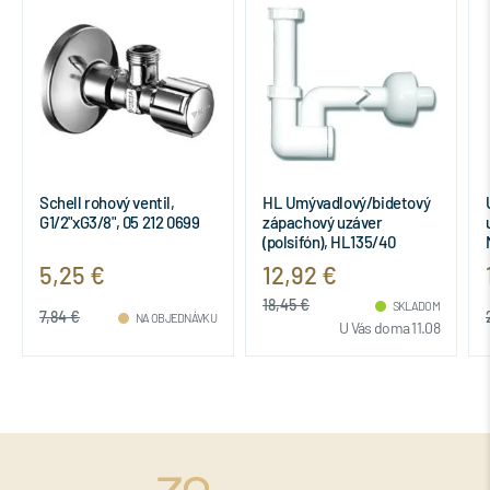
HL Umývadlový/bidetový
Univ click-clack
zápachový uzáver
uzatvárateľná garnitúra,
(polsifón), HL135/40
M92
12,92 €
17,69 €
18,45 €
SKLADOM
23,58 €
KU
NA OBJEDNÁVKU
U Vás doma 11.08