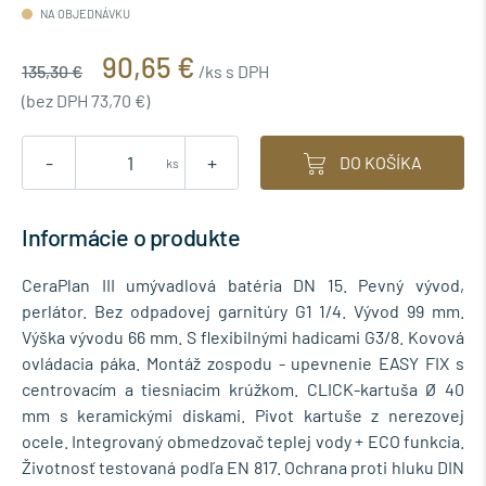
NA OBJEDNÁVKU
90,65 €
135,30 €
/ks s DPH
(bez DPH 73,70 €)
-
+
DO KOŠÍKA
ks
Informácie o produkte
CeraPlan III umývadlová batéria DN 15. Pevný vývod,
perlátor. Bez odpadovej garnitúry G1 1/4. Vývod 99 mm.
Výška vývodu 66 mm. S flexibilnými hadicami G3/8. Kovová
ovládacia páka. Montáž zospodu - upevnenie EASY FIX s
centrovacím a tiesniacim krúžkom. CLICK-kartuša Ø 40
mm s keramickými diskami. Pivot kartuše z nerezovej
ocele. Integrovaný obmedzovač teplej vody + ECO funkcia.
Životnosť testovaná podľa EN 817. Ochrana proti hluku DIN