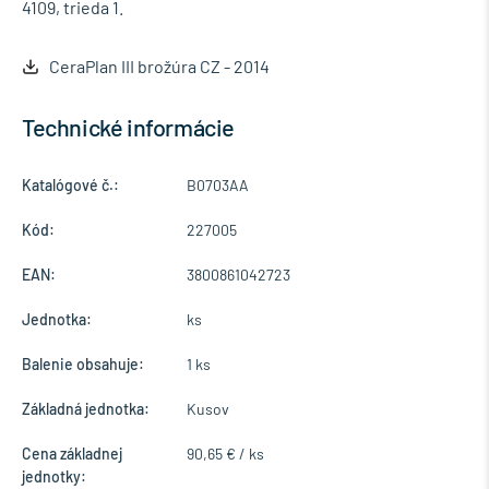
4109, trieda 1.
CeraPlan III brožúra CZ - 2014
Technické informácie
Katalógové č.:
B0703AA
Kód:
227005
EAN:
3800861042723
Jednotka:
ks
Balenie obsahuje:
1 ks
Základná jednotka:
Kusov
Cena základnej
90,65 € / ks
jednotky: