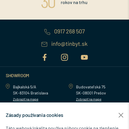
rokov na trhu
0917 268 507
info@tinbyt.sk
SHOWROOM
Bajkalská 5/A
Budovateľská 75
SK-83104 Bratislava
SK-08001 Prešov
Zobraziť na mape
Zobraziť na mape
Zásady používania cookies
MENU
Táto webová lokalita používa súbory cookie na zlepšenie