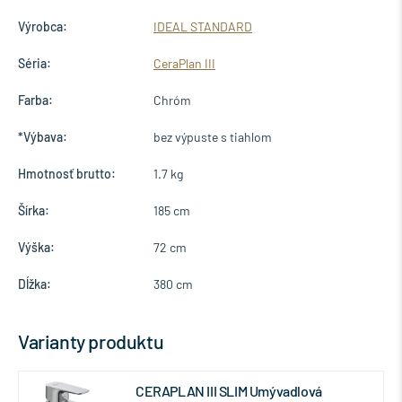
Výrobca:
IDEAL STANDARD
Séria:
CeraPlan III
Farba:
Chróm
*Výbava:
bez výpuste s tiahlom
Hmotnosť brutto:
1.7 kg
Šírka:
185 cm
Výška:
72 cm
Dĺžka:
380 cm
Varianty produktu
CERAPLAN III SLIM Umývadlová