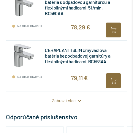
batéria s odpadovou garnitúrou a
flexibilnými hadicami, 5 l/min,
BC560AA
78,29 €
NA OBJEDNÁVKU
CERAPLAN III SLIM Umývadlová
batéria bez odpadovej garnitúry a
flexibilnými hadicami, BC563AA
79,11 €
NA OBJEDNÁVKU
Zobrazit viac
Odporúčané príslušenstvo