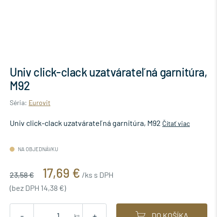
Univ click-clack uzatvárateľná garnitúra,
M92
Séria:
Eurovit
Univ click-clack uzatvárateľná garnitúra, M92
Čítať viac
NA OBJEDNÁVKU
17,69 €
23,58 €
/ks s DPH
(bez DPH 14,38 €)
-
+
DO KOŠÍKA
ks