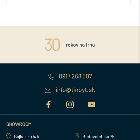
rokov na trhu
0917 268 507
info@tinbyt.sk
SHOWROOM
Bajkalská 5/A
Budovateľská 75