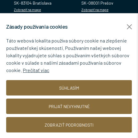
SK-83104 Bratislava
SK-08001 Prešov
Zobraziť na mape
Zobraziť na mape
Zásady používania cookies
MENU
Táto webová lokalita používa súbory cookie na zlepšenie
používateľskej skúsenosti. Používaním našej webovej
NEWSLETTER
lokality vyjadrujete súhlas s používaním všetkých súborov
cookie v súlade s našimi zásadami používania súborov
cookie.
Prečítať viac
Súhlasím so spracovaním osobných údajov pre marketingové účely.
SÚHLASÍM
Zásady ochrany osobných údajov
.
PRIJAŤ NEVYHNUTNÉ
ZOBRAZIŤ PODROBNOSTI
© 2026 TINBYT s.r.o.
Web dizajn: MARLOW DESIGN