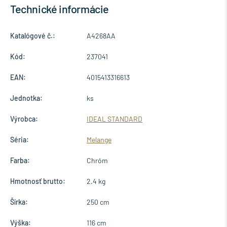
Technické informácie
Katalógové č.:
A4268AA
Kód:
237041
EAN:
4015413316613
Jednotka:
ks
Výrobca:
IDEAL STANDARD
Séria:
Melange
Farba:
Chróm
Hmotnosť brutto:
2.4 kg
Šírka:
250 cm
Výška:
116 cm