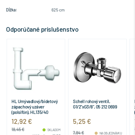
Dĺžka:
625 cm
Odporúčané príslušenstvo
HL Umývadlový/bidetový
Schell rohový ventil,
zápachový uzáver
G1/2"xG3/8", 05 212 0699
(polsifón), HL135/40
12,92 €
5,25 €
18,45 €
SKLADOM
7,84 €
NA OBJEDNÁVKU