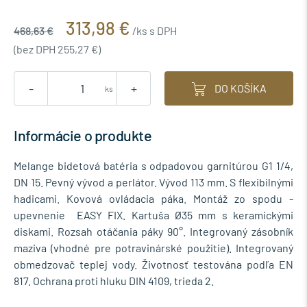
313,98 €
468,63 €
/ks s DPH
(bez DPH 255,27 €)
-
+
DO KOŠÍKA
ks
Informácie o produkte
Melange bidetová batéria s odpadovou garnitúrou G1 1/4,
DN 15. Pevný vývod a perlátor. Vývod 113 mm. S flexibilnými
hadicami. Kovová ovládacia páka. Montáž zo spodu -
upevnenie EASY FIX. Kartuša Ø35 mm s keramickými
diskami. Rozsah otáčania páky 90°. Integrovaný zásobník
maziva (vhodné pre potravinárské použitie). Integrovaný
obmedzovač teplej vody. Životnosť testována podľa EN
817. Ochrana proti hluku DIN 4109, trieda 2.