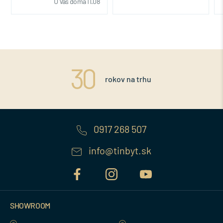
U Vás doma 11.08
rokov na trhu
0917 268 507
info@tinbyt.sk
SHOWROOM