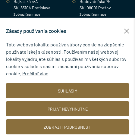
Bajkalská 5/A
Budovateľská 75
SK-83104 Bratislava
SK-08001 Prešov
Zobraziť na mape
Zobraziť na mape
Zásady používania cookies
MENU
Táto webová lokalita používa súbory cookie na zlepšenie
používateľskej skúsenosti. Používaním našej webovej
NEWSLETTER
lokality vyjadrujete súhlas s používaním všetkých súborov
cookie v súlade s našimi zásadami používania súborov
cookie.
Prečítať viac
Súhlasím so spracovaním osobných údajov pre marketingové účely.
SÚHLASÍM
Zásady ochrany osobných údajov
.
PRIJAŤ NEVYHNUTNÉ
ZOBRAZIŤ PODROBNOSTI
© 2026 TINBYT s.r.o.
Web dizajn: MARLOW DESIGN