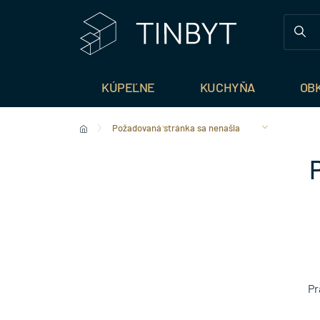
KÚPEĽNE
KUCHYŇA
OB
Požadovaná stránka sa nenašla
Pr