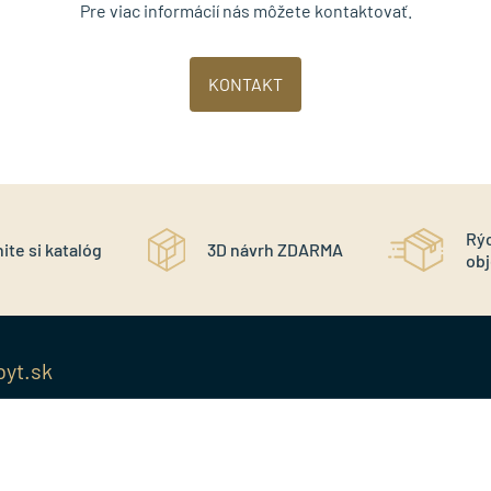
Pre viac informácií nás môžete kontaktovať.
KONTAKT
Rý
ite si katalóg
3D návrh ZDARMA
ob
byt.sk
MENU