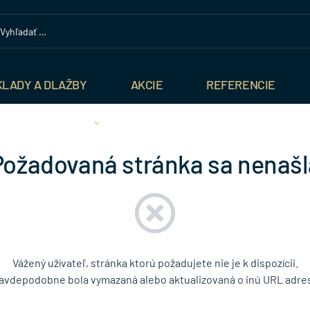
KLADY A DLAŽBY
AKCIE
REFERENCIE
Požadovaná stránka sa nenašl
Vážený užívateľ, stránka ktorú požadujete nie je k dispozícii.
avdepodobne bola vymazaná alebo aktualizovaná o inú URL adre