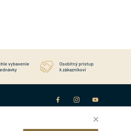
chle vybavenie
Osobitný prístup
r
jednávky
k zákazníkovi
NEWSLETTER