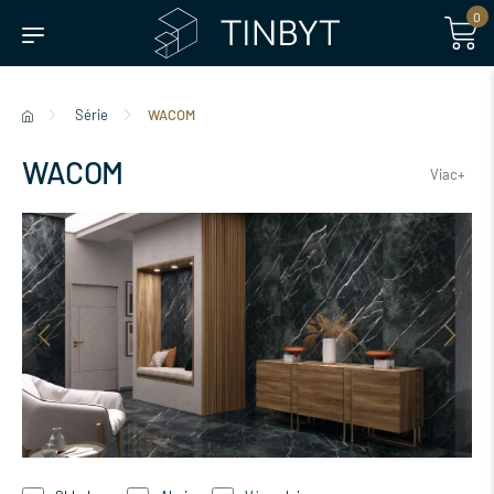
0
Série
WACOM
WACOM
Viac+