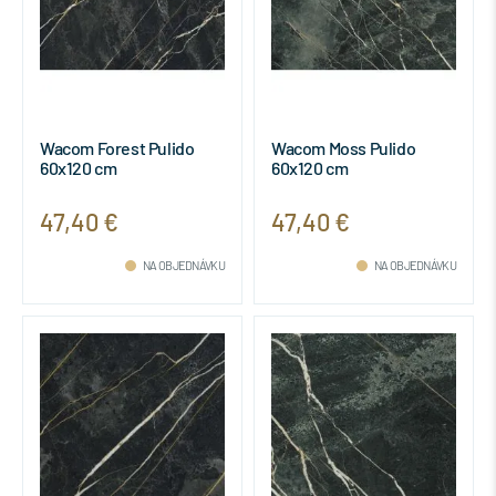
Wacom Forest Pulido
Wacom Moss Pulido
60x120 cm
60x120 cm
47,40 €
47,40 €
NA OBJEDNÁVKU
NA OBJEDNÁVKU