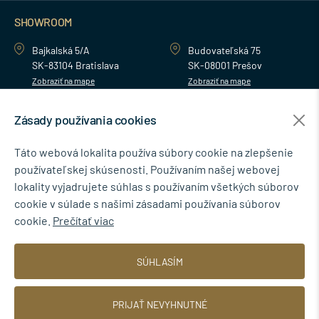
SHOWROOM
Bajkalská 5/A
Budovateľská 75
SK-83104 Bratislava
SK-08001 Prešov
Zobraziť na mape
Zobraziť na mape
Zásady používania cookies
MENU
Táto webová lokalita používa súbory cookie na zlepšenie
používateľskej skúsenosti. Používaním našej webovej
NEWSLETTER
lokality vyjadrujete súhlas s používaním všetkých súborov
cookie v súlade s našimi zásadami používania súborov
cookie.
Prečítať viac
Súhlasím so spracovaním osobných údajov pre marketingové účely.
SÚHLASÍM
Zásady ochrany osobných údajov
.
PRIJAŤ NEVYHNUTNÉ