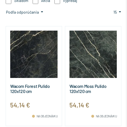
Skladom
Akcia
Výpredaj
Podľa odporúčania
15
Wacom Forest Pulido
Wacom Moss Pulido
120x120 cm
120x120 cm
54,14 €
54,14 €
NA OBJEDNÁVKU
NA OBJEDNÁVKU