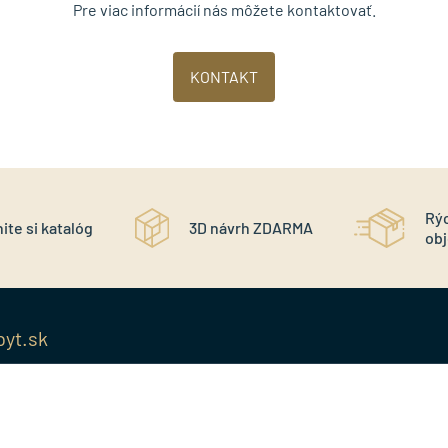
Pre viac informácií nás môžete kontaktovať.
KONTAKT
Rý
ite si katalóg
3D návrh ZDARMA
ob
byt.sk
MENU