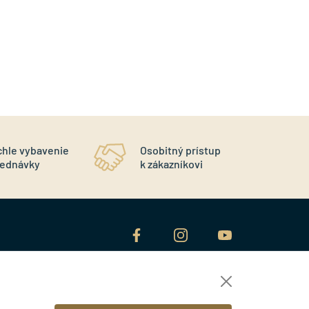
chle vybavenie
Osobitný prístup
r
jednávky
k zákazníkovi
NEWSLETTER