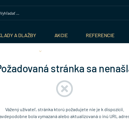
KLADY A DLAŽBY
AKCIE
REFERENCIE
Požadovaná stránka sa nenašl
Vážený užívateľ, stránka ktorú požadujete nie je k dispozícii.
avdepodobne bola vymazaná alebo aktualizovaná o inú URL adre