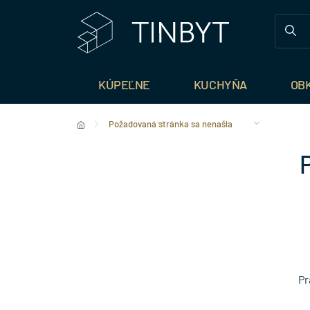
KÚPEĽNE
KUCHYŇA
OB
Požadovaná stránka sa nenašla
Pr