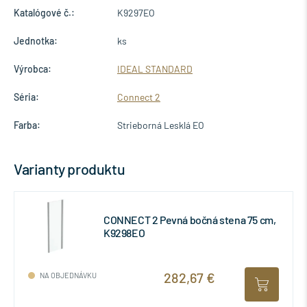
Katalógové č.:
K9297EO
Jednotka:
ks
Výrobca:
IDEAL STANDARD
Séria:
Connect 2
Farba:
Strieborná Lesklá EO
Varianty produktu
CONNECT 2 Pevná bočná stena 75 cm,
K9298EO
282,67 €
NA OBJEDNÁVKU