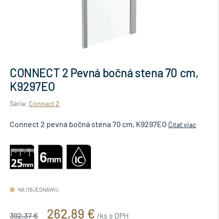
CONNECT 2 Pevná bočná stena 70 cm,
K9297EO
Séria:
Connect 2
Connect 2 pevná bočná stena 70 cm, K9297EO
Čítať viac
NA OBJEDNÁVKU
262,89 €
392,37 €
/ks s DPH