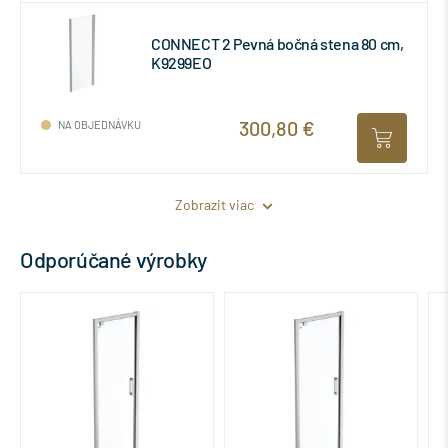
CONNECT 2 Pevná bočná stena 80 cm,
K9299EO
300,80 €
NA OBJEDNÁVKU
Zobrazit viac
Odporúčané výrobky