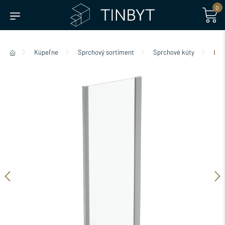
0
Kúpeľne
Sprchový sortiment
Sprchové kúty
Boč