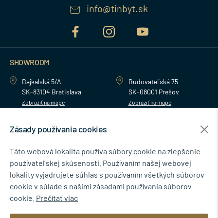
info@tinbyt.sk
SHOWROOM
Bajkalská 5/A
Budovateľská 75
SK-83104 Bratislava
SK-08001 Prešov
Zobraziť na mape
Zobraziť na mape
Zásady používania cookies
MENU
Táto webová lokalita používa súbory cookie na zlepšenie
používateľskej skúsenosti. Používaním našej webovej
NEWSLETTER
lokality vyjadrujete súhlas s používaním všetkých súborov
cookie v súlade s našimi zásadami používania súborov
cookie.
Prečítať viac
Súhlasím so spracovaním osobných údajov pre marketingové účely.