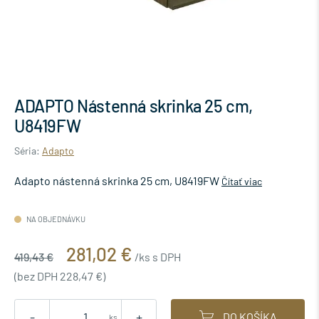
ADAPTO Nástenná skrinka 25 cm,
U8419FW
Séria:
Adapto
Adapto nástenná skrinka 25 cm, U8419FW
Čítať viac
NA OBJEDNÁVKU
281,02 €
419,43 €
/ks s DPH
(bez DPH 228,47 €)
-
+
DO KOŠÍKA
ks