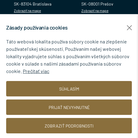
SK-83104 Bratislava
SK-08001 Prešov
Zobraziť na mape
Zobraziť na mape
Zásady používania cookies
MENU
Táto webová lokalita používa súbory cookie na zlepšenie
používateľskej skúsenosti. Používaním našej webovej
NEWSLETTER
lokality vyjadrujete súhlas s používaním všetkých súborov
cookie v súlade s našimi zásadami používania súborov
cookie.
Prečítať viac
Súhlasím so spracovaním osobných údajov pre marketingové účely.
SÚHLASÍM
Zásady ochrany osobných údajov
.
PRIJAŤ NEVYHNUTNÉ
ZOBRAZIŤ PODROBNOSTI
© 2026 TINBYT s.r.o.
Web dizajn: MARLOW DESIGN