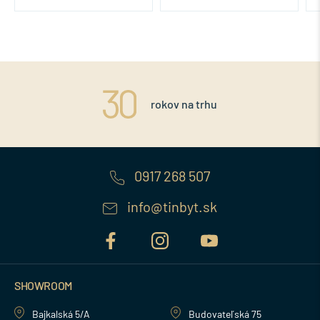
rokov na trhu
0917 268 507
info@tinbyt.sk
SHOWROOM
Bajkalská 5/A
Budovateľská 75