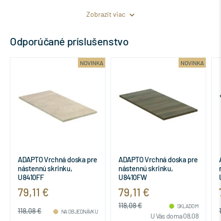
Zobrazit viac
Odporúčané príslušenstvo
A
NOVINKA
NOVINKA
ADAPTO Vrchná doska pre
ADAPTO Vrchná doska pre
nástennú skrinku,
nástennú skrinku,
U8410FF
U8410FW
79,11 €
79,11 €
118,08 €
SKLADOM
118,08 €
NA OBJEDNÁVKU
U Vás doma 08.08