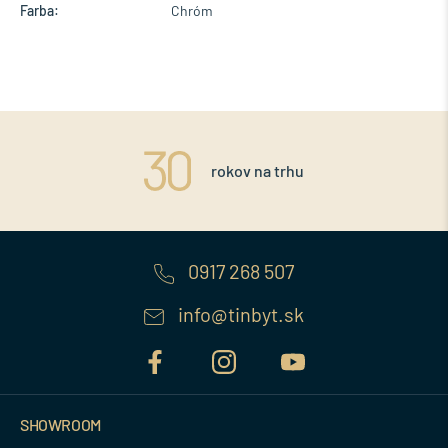
Farba:
Chróm
rokov na trhu
0917 268 507
info@tinbyt.sk
SHOWROOM