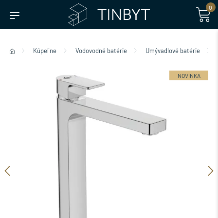
0
Kúpeľne
Vodovodné batérie
Umývadlové batérie
NOVINKA