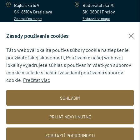
Bajkalská 5/A
Budovateľská 75
SK-83104 Bratislava
SK-08001 Prešov
Zobraziť na mape
Zobraziť na mape
Zásady používania cookies
MENU
Táto webová lokalita používa súbory cookie na zlepšenie
používateľskej skúsenosti. Používaním našej webovej
NEWSLETTER
lokality vyjadrujete súhlas s používaním všetkých súborov
cookie v súlade s našimi zásadami používania súborov
cookie.
Prečítať viac
Súhlasím so spracovaním osobných údajov pre marketingové účely.
SÚHLASÍM
Zásady ochrany osobných údajov
.
PRIJAŤ NEVYHNUTNÉ
ZOBRAZIŤ PODROBNOSTI
© 2026 TINBYT s.r.o.