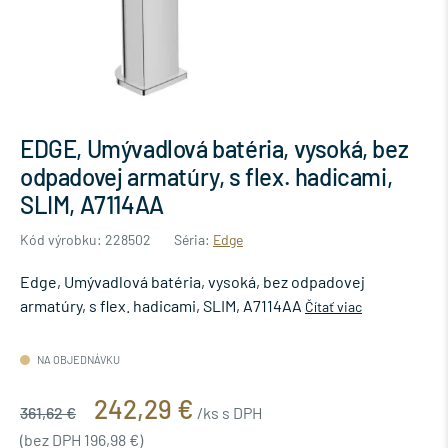
EDGE, Umývadlová batéria, vysoká, bez
odpadovej armatúry, s flex. hadicami,
SLIM, A7114AA
Kód výrobku: 228502
Séria:
Edge
Edge, Umývadlová batéria, vysoká, bez odpadovej
armatúry, s flex. hadicami, SLIM, A7114AA
Čítať viac
NA OBJEDNÁVKU
242,29 €
361,62 €
/ks s DPH
(bez DPH 196,98 €)