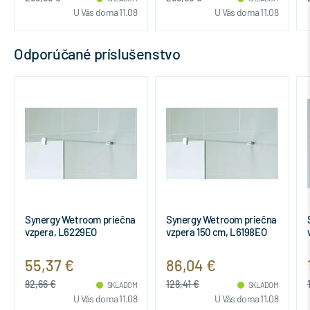
U Vás doma 11.08
U Vás doma 11.08
Odporúčané príslušenstvo
Synergy Wetroom priečna
Synergy Wetroom uhlová
vzpera 150 cm, L6198EO
vzpera, L6230EO
86,04 €
108,78 €
128,41 €
162,36 €
SKLADOM
SKLADOM
U Vás doma 11.08
U Vás doma 11.08