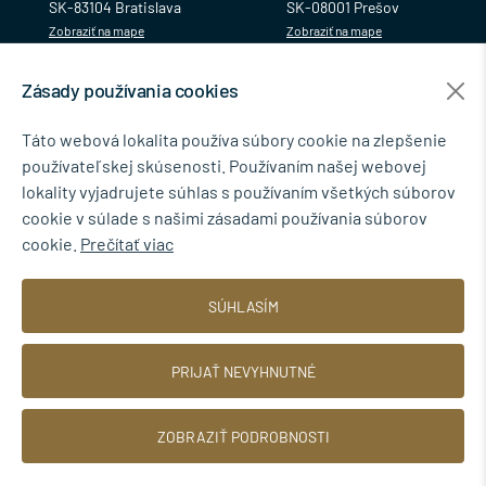
SK-83104 Bratislava
SK-08001 Prešov
Zobraziť na mape
Zobraziť na mape
Zásady používania cookies
MENU
Táto webová lokalita používa súbory cookie na zlepšenie
používateľskej skúsenosti. Používaním našej webovej
NEWSLETTER
lokality vyjadrujete súhlas s používaním všetkých súborov
cookie v súlade s našimi zásadami používania súborov
cookie.
Prečítať viac
Súhlasím so spracovaním osobných údajov pre marketingové účely.
SÚHLASÍM
Zásady ochrany osobných údajov
.
PRIJAŤ NEVYHNUTNÉ
ZOBRAZIŤ PODROBNOSTI
© 2026 TINBYT s.r.o.
Web dizajn: MARLOW DESIGN