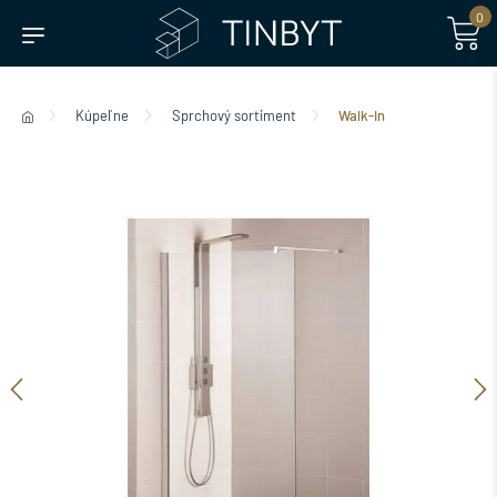
0
Kúpeľne
Sprchový sortiment
Walk-In