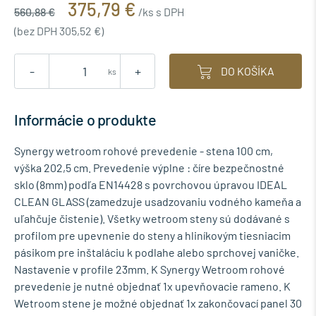
375,79 €
560,88 €
/ks s DPH
(bez DPH 305,52 €)
-
+
DO KOŠÍKA
ks
Informácie o produkte
Synergy wetroom rohové prevedenie - stena 100 cm,
výška 202,5 cm. Prevedenie výplne : číre bezpečnostné
sklo (8mm) podľa EN14428 s povrchovou úpravou IDEAL
CLEAN GLASS (zamedzuje usadzovaniu vodného kameňa a
uľahčuje čistenie). Všetky wetroom steny sú dodávané s
profilom pre upevnenie do steny a hliníkovým tiesniacim
pásikom pre inštaláciu k podlahe alebo sprchovej vaničke.
Nastavenie v profile 23mm. K Synergy Wetroom rohové
prevedenie je nutné objednať 1x upevňovacie rameno. K
Wetroom stene je možné objednať 1x zakončovací panel 30