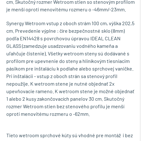
cm. Skutočný rozmer Wetroom stien so stenovým profilom
je menší oproti menovitému rozmeru o -46mm/-23mm.
Synergy Wetroom vstup z oboch strám 100 cm, výška 202,5
cm. Prevedenie výplne : číre bezpečnostné sklo (8mm)
podľa EN14428 s povrchovou úpravou IDEAL CLEAN
GLASS (zamedzuje usadzovaniu vodného kameňa a
uľahčuje čistenie). Všetky wetroom steny sú dodávané s
profilom pre upevnenie do steny a hliníkovým tiesniacim
pásikom pre inštaláciu k podlahe alebo sprchovej vaničke.
Pri inštalácii - vstup z oboch strán sa stenový profil
nepoužije. K wetroom stene je nutné objednať 2x
upevňovacie rameno. K wetroom stene je možné objednať
1 alebo 2 kusy zakončovacích panelov 30 cm. Skutočný
rozmer Wetroom stien bez stenového profilu je menší
oproti menovitému rozmeru o -62mm.
Tieto wetroom sprchové kúty sú vhodné pre montáž i bez