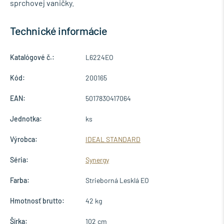
sprchovej vaničky.
Technické informácie
Katalógové č.:
L6224EO
Kód:
200165
EAN:
5017830417064
Jednotka:
ks
Výrobca:
IDEAL STANDARD
Séria:
Synergy
Farba:
Strieborná Lesklá EO
Hmotnosť brutto:
42 kg
Šírka:
102 cm