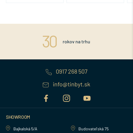
rokov na trhu
0917 268 507
info@tinbyt.sk
SHOWROOM
Bajkalská 5/A
Budovateľská 75