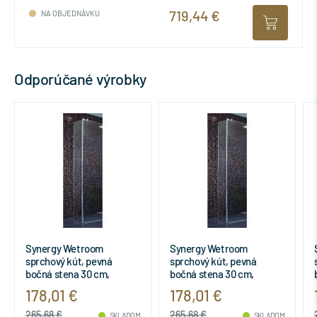
719,44 €
NA OBJEDNÁVKU
Odporúčané výrobky
Synergy Wetroom
Synergy Wetroom
sprchový kút, pevná
sprchový kút, pevná
bočná stena 30 cm,
bočná stena 30 cm,
L6228EO
L6228EO
178,01 €
178,01 €
265,68 €
265,68 €
SKLADOM
SKLADOM