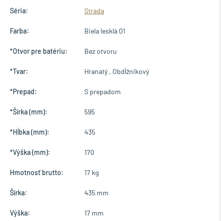
Séria:
Strada
Farba:
Biela lesklá 01
*Otvor pre batériu:
Bez otvoru
*Tvar:
Hranatý , Obdĺžnikový
*Prepad:
S prepadom
*Šírka (mm):
595
*Hĺbka (mm):
435
*Výška (mm):
170
Hmotnosť brutto:
17 kg
Šírka:
435 mm
Výška:
17 mm