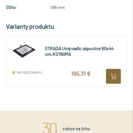
Dĺžka:
595 mm
Varianty produktu
STRADA Umývadlo zápustné 60x44
cm, K0780MA
195,31 €
NA OBJEDNÁVKU
rokov na trhu