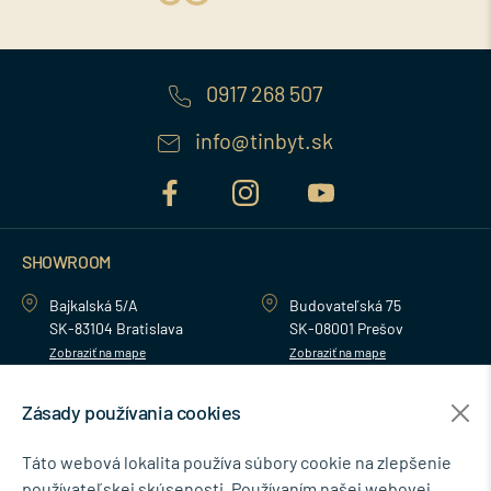
0917 268 507
info@tinbyt.sk
SHOWROOM
Bajkalská 5/A
Budovateľská 75
SK-83104 Bratislava
SK-08001 Prešov
Zobraziť na mape
Zobraziť na mape
Zásady používania cookies
MENU
Táto webová lokalita používa súbory cookie na zlepšenie
používateľskej skúsenosti. Používaním našej webovej