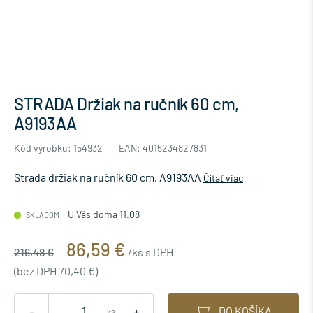
STRADA Držiak na ručník 60 cm,
A9193AA
Kód výrobku: 154932
EAN: 4015234827831
Strada držiak na ručník 60 cm, A9193AA
Čítať viac
U Vás doma 11.08
SKLADOM
86,59 €
216,48 €
/ks s DPH
(bez DPH 70,40 €)
-
+
DO KOŠÍKA
ks