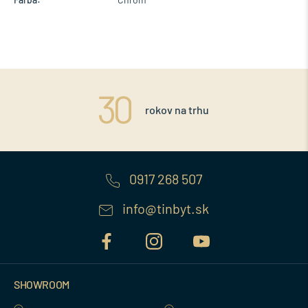
rokov na trhu
0917 268 507
info@tinbyt.sk
SHOWROOM