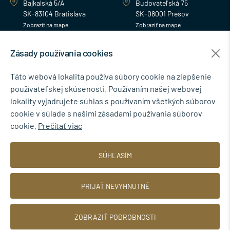
Bajkalská 5/A
Budovateľská 75
SK-83104 Bratislava
SK-08001 Prešov
Zobraziť na mape
Zobraziť na mape
Zásady používania cookies
MENU
Táto webová lokalita používa súbory cookie na zlepšenie
používateľskej skúsenosti. Používaním našej webovej
NEWSLETTER
lokality vyjadrujete súhlas s používaním všetkých súborov
cookie v súlade s našimi zásadami používania súborov
cookie.
Prečítať viac
Súhlasím so spracovaním osobných údajov pre marketingové účely.
SÚHLASÍM
Zásady ochrany osobných údajov
.
PRIJAŤ NEVYHNUTNÉ
ZOBRAZIŤ PODROBNOSTI
© 2026 TINBYT s.r.o.
Web dizajn: MARLOW DESIGN