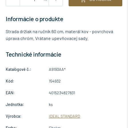
Informácie o produkte
Strada držiak na ručník 60 cm, materál kov - povrchová
úprava chróm. Vrátane upevňovacej sady.
Technické informácie
Katalógové č.:
A9193AA*
Kód:
154932
EAN:
4015234827831
Jednotka:
ks
Výrobca:
IDEAL STANDARD
Farba:
Chróm