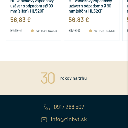
HL Vaničkový zápachový
HL Vaničkový zápachový
uzáver s odpadom s Ø 90
uzáver s odpadom s Ø 90
mm (sifón), HL520F
mm (sifón), HL520F
56,83 €
56,83 €
81,18 €
81,18 €
NA OBJEDNÁVKU
NA OBJEDNÁVKU
rokov na trhu
0917 268 507
info@tinbyt.sk