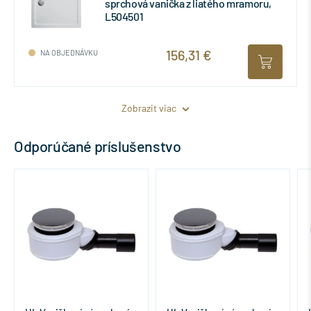
sprchová vanička z liatého mramoru,
L504501
156,31 €
NA OBJEDNÁVKU
Zobrazit viac
Odporúčané príslušenstvo