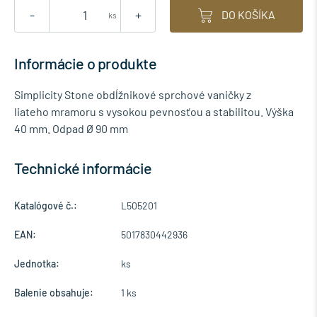
-
+
DO KOŠÍKA
ks
Informácie o produkte
Simplicity Stone obdĺžnikové sprchové vaničky z
liateho mramoru s vysokou pevnosťou a stabilitou. Výška
40 mm. Odpad Ø 90 mm
Technické informácie
Katalógové č.:
L505201
EAN:
5017830442936
Jednotka:
ks
Balenie obsahuje:
1 ks