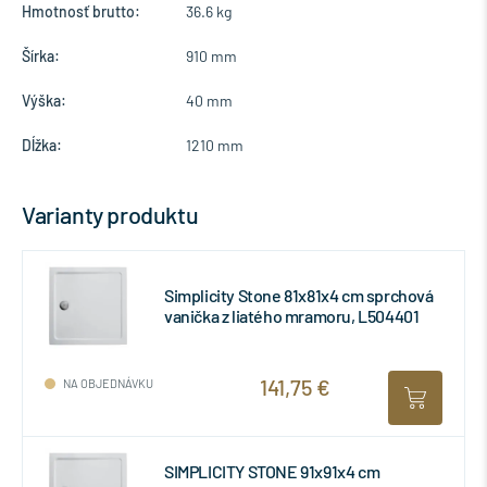
Hmotnosť brutto:
36.6 kg
Šírka:
910 mm
Výška:
40 mm
Dĺžka:
1210 mm
Varianty produktu
Simplicity Stone 81x81x4 cm sprchová
vanička z liatého mramoru, L504401
141,75 €
NA OBJEDNÁVKU
SIMPLICITY STONE 91x91x4 cm