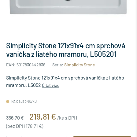
Simplicity Stone 121x91x4 cm sprchová
vanička z liatého mramoru, L505201
EAN: 5017830442936
Séria:
Simplicity Stone
Simplicity Stone 121x91x4 cm sprchová vanička z liatého
mramoru, L5052
Čítať viac
NA OBJEDNÁVKU
219,81 €
356,70 €
/ks s DPH
(bez DPH 178,71 €)