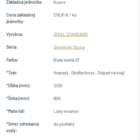
Základná jednotka:
Kusov
Cena základnej
219,81 € / ks
jednotky:
Výrobca:
IDEAL STANDARD
Séria:
Simplicity Stone
Farba:
Biela lesklá 01
*Tvar:
Hranatý , Obdĺžnikový , Odpad na kraji
*Dĺžka (mm):
1200
*Šírka (mm):
900
*Materiál:
Liaty mramor
*Smer odtekania
do podlahy
vody: