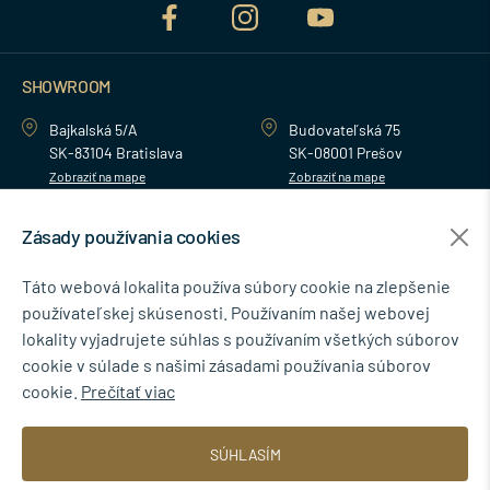
SHOWROOM
Bajkalská 5/A
Budovateľská 75
SK-83104 Bratislava
SK-08001 Prešov
Zobraziť na mape
Zobraziť na mape
Zásady používania cookies
MENU
Táto webová lokalita používa súbory cookie na zlepšenie
používateľskej skúsenosti. Používaním našej webovej
NEWSLETTER
lokality vyjadrujete súhlas s používaním všetkých súborov
cookie v súlade s našimi zásadami používania súborov
cookie.
Prečítať viac
Súhlasím so spracovaním osobných údajov pre marketingové účely.
SÚHLASÍM
Zásady ochrany osobných údajov
.