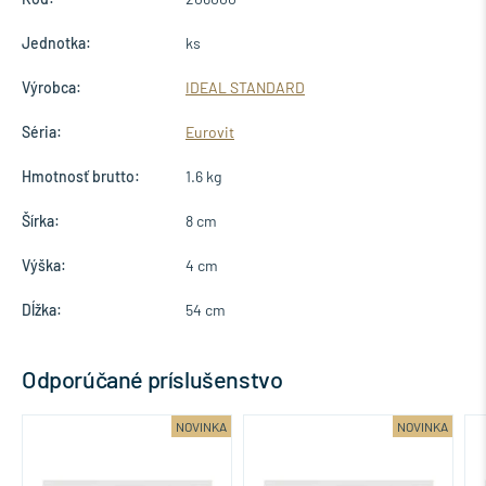
Jednotka:
ks
Výrobca:
IDEAL STANDARD
Séria:
Eurovit
Hmotnosť brutto:
1.6 kg
Šírka:
8 cm
Výška:
4 cm
Dĺžka:
54 cm
Odporúčané príslušenstvo
A
NOVINKA
NOVINKA