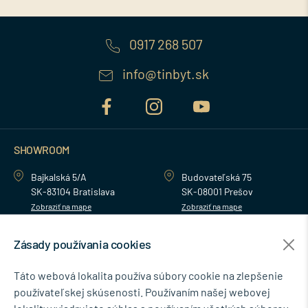
0917 268 507
info@tinbyt.sk
SHOWROOM
Bajkalská 5/A
Budovateľská 75
SK-83104 Bratislava
SK-08001 Prešov
Zobraziť na mape
Zobraziť na mape
Zásady používania cookies
MENU
Táto webová lokalita používa súbory cookie na zlepšenie
používateľskej skúsenosti. Používaním našej webovej
NEWSLETTER