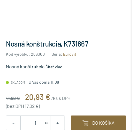
Nosná konštrukcia, K731867
Kód výrobku: 206000
Séria:
Eurovit
Nosná konštrukcia
Čítať viac
U Vás doma 11.08
SKLADOM
20,93 €
41,82 €
/ks s DPH
(bez DPH 17,02 €)
-
+
DO KOŠÍKA
ks