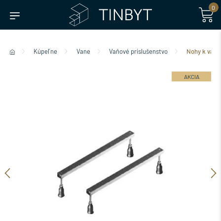
0
Kúpeľne
Vane
Vaňové príslušenstvo
Nohy k van
AKCIA