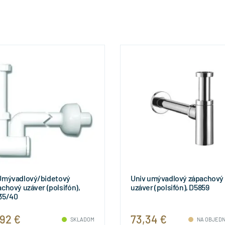
Umývadlový/bidetový
Univ umývadlový zápachový
chový uzáver (polsifón),
uzáver (polsifón), D5859
35/40
,92 €
73,34 €
SKLADOM
NA OBJED