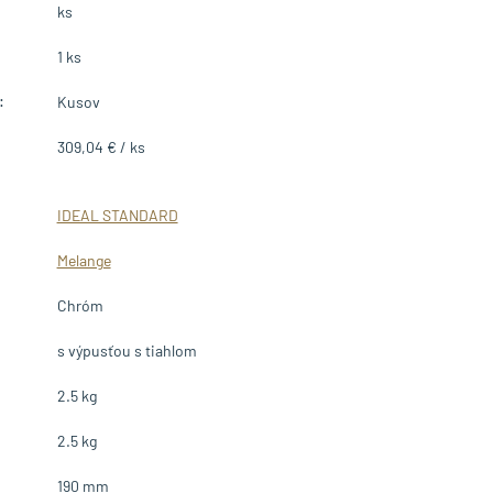
ks
1 ks
:
Kusov
309,04 € / ks
IDEAL STANDARD
Melange
Chróm
s výpusťou s tiahlom
2.5 kg
2.5 kg
190 mm