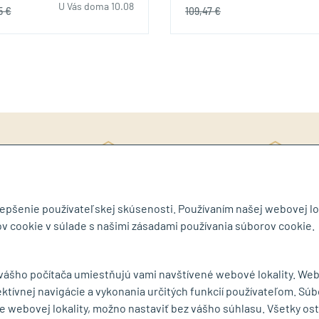
U Vás doma 10.08
5 €
109,47 €
Rý
ite si katalóg
3D návrh ZDARMA
ob
lepšenie používateľskej skúsenosti. Používaním našej webovej lo
v cookie v súlade s našimi zásadami používania súborov cookie.
byt.sk
 vášho počítača umiestňujú vami navštívené webové lokality. We
ektívnej navigácie a vykonania určitých funkcií používateľom. Súb
MENU
e webovej lokality, možno nastaviť bez vášho súhlasu. Všetky os