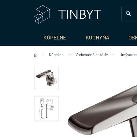
KÚPEĽNE
KUCHYŇA
OB
Kúpeľne
Vodovodné batérie
Umývadlov