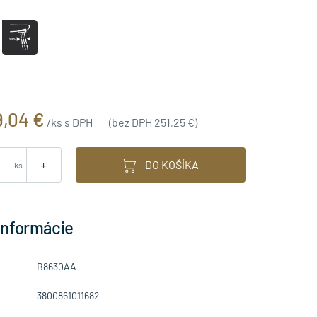
,04 €
/ks s DPH
(bez DPH 251,25 €)
+
DO KOŠÍKA
ks
informácie
B8630AA
3800861011682