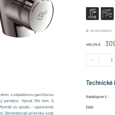
NA OBJEDNÁVKU
309
461,25 €
-
Technické 
údom, s odpadovou garnitúrou
Katalógové č.:
ný perlátor. Vývod 154 mm. S
 Montáž zo spodu - upevnenie
EAN:
mi. Obmedzovač prietoku vody