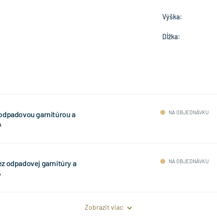
Výška:
Dĺžka:
NA OBJEDNÁVKU
 odpadovou garnitúrou a
A
NA OBJEDNÁVKU
z odpadovej garnitúry a
A
Zobrazit viac