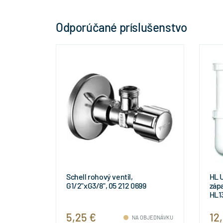
Odporúčané príslušenstvo
Schell rohový ventil,
HL 
G1/2"xG3/8", 05 212 0699
zápa
HL1
5,25 €
12
NA OBJEDNÁVKU