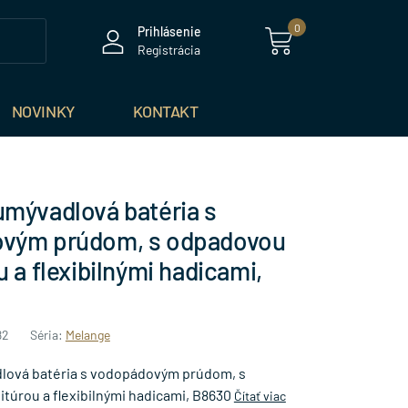
0
Prihlásenie
Registrácia
NOVINKY
KONTAKT
mývadlová batéria s
vým prúdom, s odpadovou
u a flexibilnými hadicami,
82
Séria:
Melange
lová batéria s vodopádovým prúdom, s
túrou a flexibilnými hadicami, B8630
Čítať viac