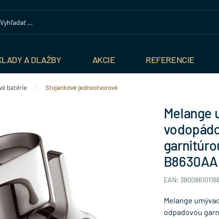
KLADY A DLAŽBY
AKCIE
REFERENCIE
é batérie
Stojankové jednootvorové
Melange u
vodopádo
garnitúro
B8630AA
EAN: 38008610116
Melange umývad
odpadovou garni