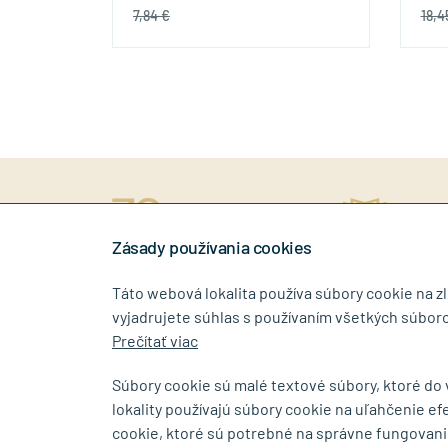
7,84 €
18,4
ný prístup
rokov na trhu
Stiahn
níkovi
Zásady používania cookies
Táto webová lokalita používa súbory cookie na z
vyjadrujete súhlas s používaním všetkých súboro
0917 268 507
info@tin
Prečítať viac
Súbory cookie sú malé textové súbory, ktoré do
lokality používajú súbory cookie na uľahčenie ef
SHOWROOM
cookie, ktoré sú potrebné na správne fungovani