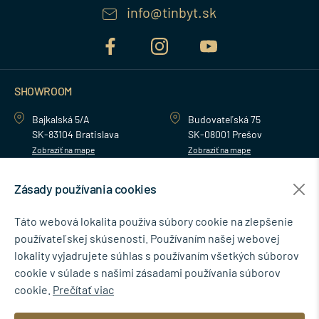
info@tinbyt.sk
SHOWROOM
Bajkalská 5/A
Budovateľská 75
SK-83104 Bratislava
SK-08001 Prešov
Zobraziť na mape
Zobraziť na mape
Zásady používania cookies
MENU
Táto webová lokalita používa súbory cookie na zlepšenie
používateľskej skúsenosti. Používaním našej webovej
NEWSLETTER
lokality vyjadrujete súhlas s používaním všetkých súborov
cookie v súlade s našimi zásadami používania súborov
cookie.
Prečítať viac
Súhlasím so spracovaním osobných údajov pre marketingové účely.