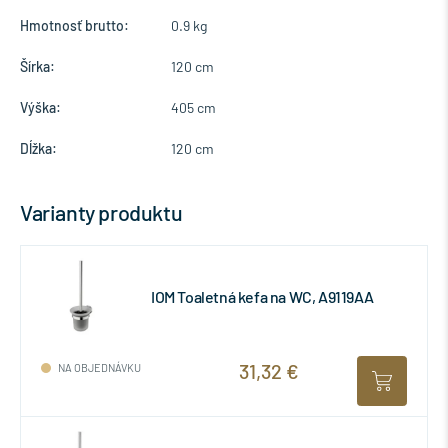
Hmotnosť brutto:
0.9 kg
Šírka:
120 cm
Výška:
405 cm
Dĺžka:
120 cm
Varianty produktu
IOM Toaletná kefa na WC, A9119AA
31,32 €
NA OBJEDNÁVKU