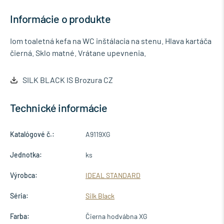
Informácie o produkte
Iom toaletná kefa na WC inštálacia na stenu. Hlava kartáča
čierná. Sklo matné. Vrátane upevnenia.
SILK BLACK IS Brozura CZ
Technické informácie
Katalógové č.:
A9119XG
Jednotka:
ks
Výrobca:
IDEAL STANDARD
Séria:
Silk Black
Farba:
Čierna hodvábna XG