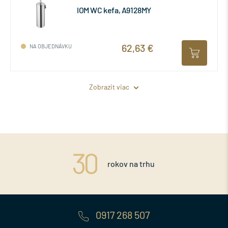
IOM WC kefa, A9128MY
62,63 €
NA OBJEDNÁVKU
Zobrazit viac
rokov na trhu
0917 268 507