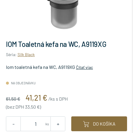
IOM Toaletná kefa na WC, A9119XG
Séria:
Silk Black
Iom toaletná kefa na WC, A9119XG
Čítať viac
NA OBJEDNÁVKU
41,21 €
61,50 €
/ks s DPH
(bez DPH 33,50 €)
-
+
DO KOŠÍKA
ks