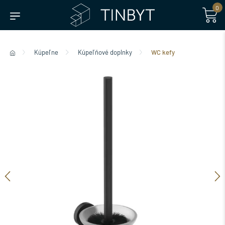
0
Kúpeľne
Kúpeľňové doplnky
WC kefy