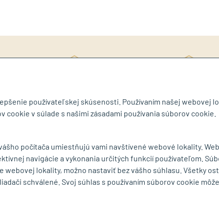
Rý
ite si katalóg
3D návrh ZDARMA
ob
lepšenie používateľskej skúsenosti. Používaním našej webovej lo
v cookie v súlade s našimi zásadami používania súborov cookie.
byt.sk
 vášho počítača umiestňujú vami navštívené webové lokality. We
ektívnej navigácie a vykonania určitých funkcií používateľom. Súb
MENU
e webovej lokality, možno nastaviť bez vášho súhlasu. Všetky os
liadači schválené. Svoj súhlas s používaním súborov cookie môž
ká 75
O spoločnosti
Ochrana osobných
rešov
Série a výrobcovia
Obchodné podmie
mape
Dodacie podmienky
Reklamačný poria