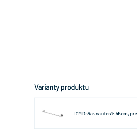
Varianty produktu
IOM Držiak na uterák 45 cm , 