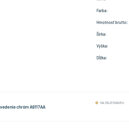
Farba:
Hmotnosť brutto:
Šírka:
Výška:
Dĺžka:
NA OBJEDNÁVKU
prevedenie chróm A9117AA