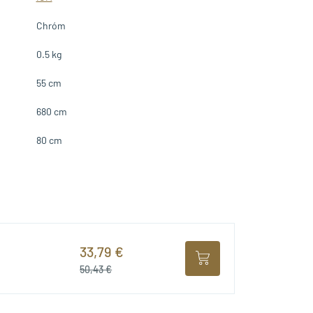
Chróm
0.5 kg
55 cm
680 cm
80 cm
33,79 €
50,43 €