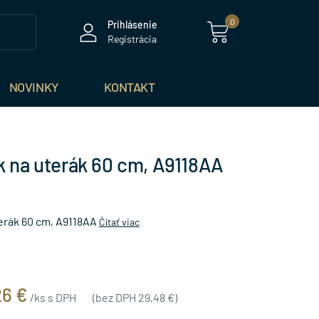
0
Prihlásenie
Registrácia
NOVINKY
KONTAKT
k na uterák 60 cm, A9118AA
terák 60 cm, A9118AA
Čítať viac
26 €
/ks s DPH
(bez DPH 29,48 €)