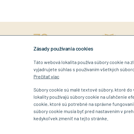
ný prístup
rokov na trhu
Stiahn
níkovi
Zásady používania cookies
Táto webová lokalita používa súbory cookie na z
vyjadrujete súhlas s používaním všetkých súboro
0917 268 507
info@tin
Prečítať viac
Súbory cookie sú malé textové súbory, ktoré do
lokality používajú súbory cookie na uľahčenie ef
SHOWROOM
cookie, ktoré sú potrebné na správne fungovani
súbory cookie musia byť pred nastavením v preh
Bajkalská 5/A
Budovateľs
kedykoľvek zmeniť na tejto stránke.
SK-83104 Bratislava
SK-08001 P
Zobraziť na mape
Zobraziť na 