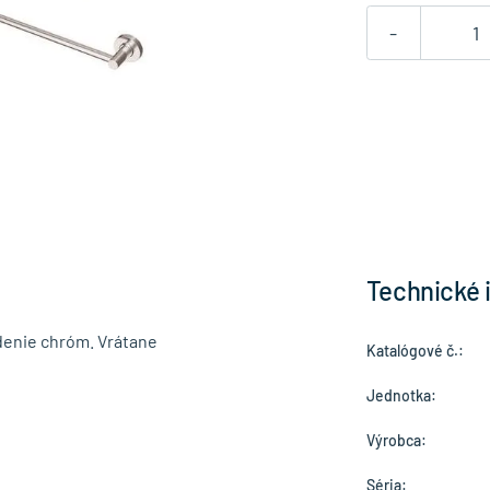
-
Technické 
edenie chróm. Vrátane
Katalógové č.:
Jednotka:
Výrobca:
Séria: