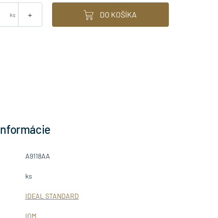
+
DO KOŠÍKA
ks
informácie
A9118AA
ks
IDEAL STANDARD
IOM