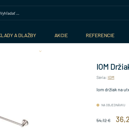
KLADY A DLAŽBY
AKCIE
REFERENCIE
IOM Držia
Séria:
IOM
Iom držiak na u
NA OBJEDNÁVKU
36,
54,12 €