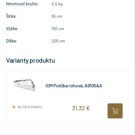
Hmotnosť brutto:
0.5 kg
Šírka:
55 cm
Výška:
150 cm
Dĺžka:
205 cm
Varianty produktu
IOM Polička rohová, A9105AA
31,32 €
NA OBJEDNÁVKU