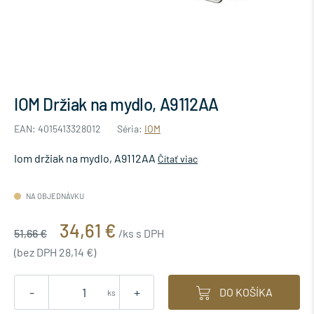
IOM Držiak na mydlo, A9112AA
EAN: 4015413328012
Séria:
IOM
Iom držiak na mydlo, A9112AA
Čítať viac
NA OBJEDNÁVKU
34,61 €
51,66 €
/ks s DPH
(bez DPH 28,14 €)
-
+
DO KOŠÍKA
ks