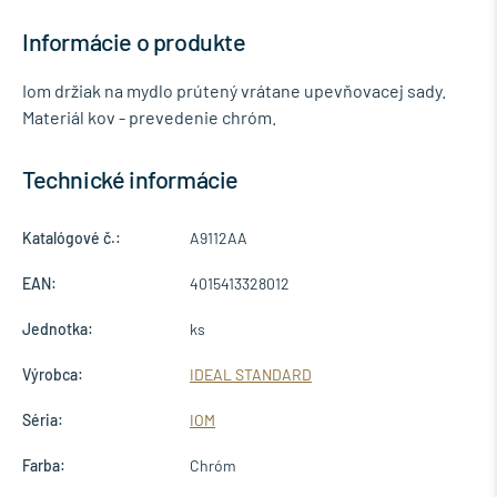
Informácie o produkte
Iom držiak na mydlo prútený vrátane upevňovacej sady.
Materiál kov - prevedenie chróm.
Technické informácie
Katalógové č.:
A9112AA
EAN:
4015413328012
Jednotka:
ks
Výrobca:
IDEAL STANDARD
Séria:
IOM
Farba:
Chróm