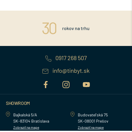
rokov na trhu
0917 268 507
info@tinbyt.sk
SHOWROOM
Bajkalská 5/A
Budovateľská 75
SK-83104 Bratislava
SK-08001 Prešov
Zobraziť na mape
Zobraziť na mape