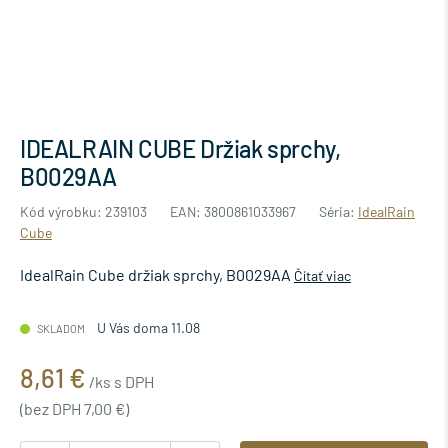
IDEALRAIN CUBE Držiak sprchy,
B0029AA
Kód výrobku: 239103
EAN: 3800861033967
Séria:
IdealRain
Cube
IdealRain Cube držiak sprchy, B0029AA
Čítať viac
U Vás doma 11.08
SKLADOM
8,61 €
/ks s DPH
(bez DPH 7,00 €)