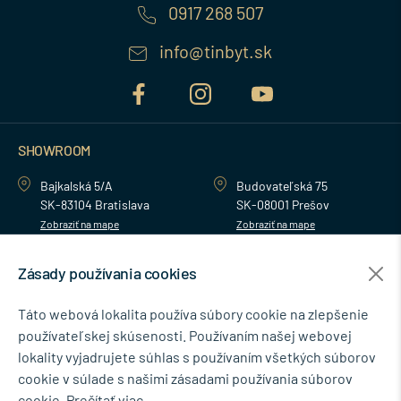
0917 268 507
info@tinbyt.sk
SHOWROOM
Bajkalská 5/A
Budovateľská 75
SK-83104 Bratislava
SK-08001 Prešov
Zobraziť na mape
Zobraziť na mape
Zásady používania cookies
MENU
Táto webová lokalita používa súbory cookie na zlepšenie
používateľskej skúsenosti. Používaním našej webovej
NEWSLETTER
lokality vyjadrujete súhlas s používaním všetkých súborov
cookie v súlade s našimi zásadami používania súborov
cookie.
Prečítať viac