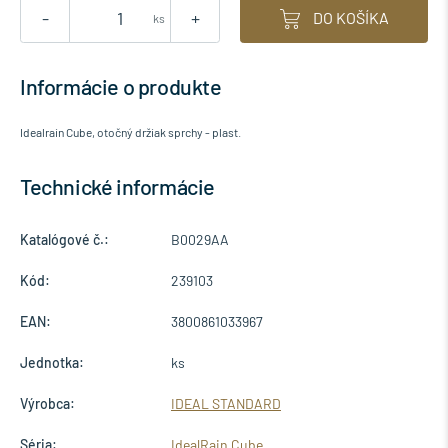
-
+
DO KOŠÍKA
ks
Informácie o produkte
Idealrain Cube, otočný držiak sprchy - plast.
Technické informácie
Katalógové č.:
B0029AA
Kód:
239103
EAN:
3800861033967
Jednotka:
ks
Výrobca:
IDEAL STANDARD
Séria:
IdealRain Cube