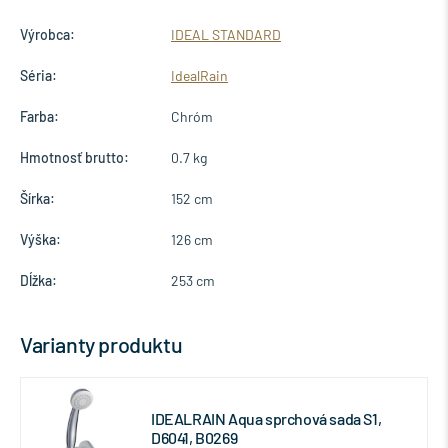
Výrobca:
IDEAL STANDARD
Séria:
IdealRain
Farba:
Chróm
Hmotnosť brutto:
0.7 kg
Šírka:
152 cm
Výška:
126 cm
Dĺžka:
253 cm
Varianty produktu
IDEALRAIN Aqua sprchová sada S1,
D6041, B0269