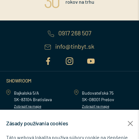
rokov na trhu
0917 268 507
info@tinbyt.sk
SHOWROOM
Bajkalská 5/A
Budovateľská 75
SK-83104 Bratislava
SK-08001 Prešov
Zobraziť na mape
Zobraziť na mape
Zásady používania cookies
MENU
Táto webová lokalita používa súbory cookie na zlepšenie