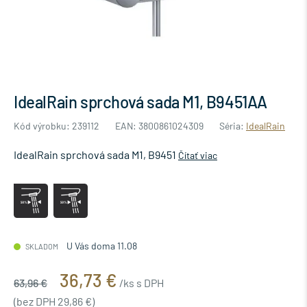
IdealRain sprchová sada M1, B9451AA
Kód výrobku: 239112
EAN: 3800861024309
Séria:
IdealRain
IdealRain sprchová sada M1, B9451
Čítať viac
U Vás doma 11.08
SKLADOM
36,73 €
63,96 €
/ks s DPH
(bez DPH 29,86 €)