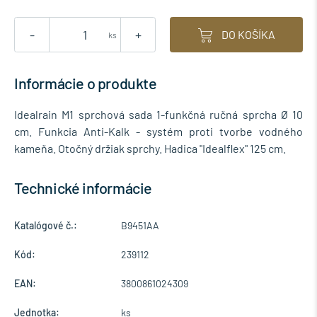
-
+
DO KOŠÍKA
ks
Informácie o produkte
Idealrain M1 sprchová sada 1-funkčná ručná sprcha Ø 10
cm. Funkcia Anti-Kalk - systém proti tvorbe vodného
kameňa. Otočný držiak sprchy. Hadica "Idealflex" 125 cm.
Technické informácie
Katalógové č.:
B9451AA
Kód:
239112
EAN:
3800861024309
Jednotka:
ks