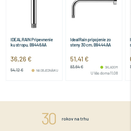
IDEALRAIN Pripevnenie
IdealRain pripojenie zo
ku stropu, B9446AA
steny 30 cm, B9444AA
36,26 €
51,41 €
83,64 €
SKLADOM
54,12 €
NA OBJEDNÁVKU
U Vás doma 11.08
rokov na trhu