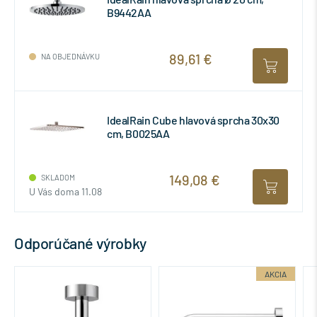
B9442AA
89,61 €
NA OBJEDNÁVKU
IdealRain Cube hlavová sprcha 30x30
cm, B0025AA
149,08 €
SKLADOM
U Vás doma 11.08
Odporúčané výrobky
AKCIA