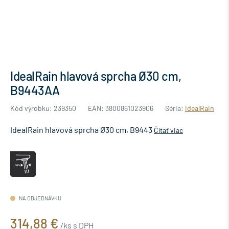
IdealRain hlavová sprcha Ø30 cm,
B9443AA
Kód výrobku: 239350
EAN: 3800861023906
Séria:
IdealRain
IdealRain hlavová sprcha Ø30 cm, B9443
Čítať viac
NA OBJEDNÁVKU
314,88 €
/ks s DPH