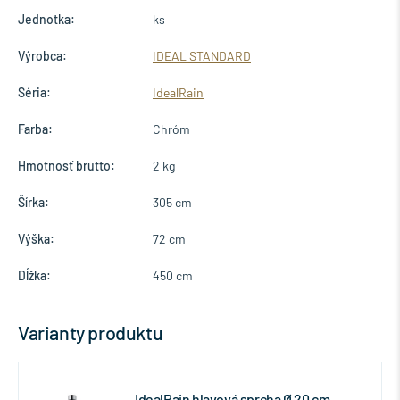
Jednotka:
ks
Výrobca:
IDEAL STANDARD
Séria:
IdealRain
Farba:
Chróm
Hmotnosť brutto:
2 kg
Šírka:
305 cm
Výška:
72 cm
Dĺžka:
450 cm
Varianty produktu
IdealRain hlavová sprcha Ø 20 cm,