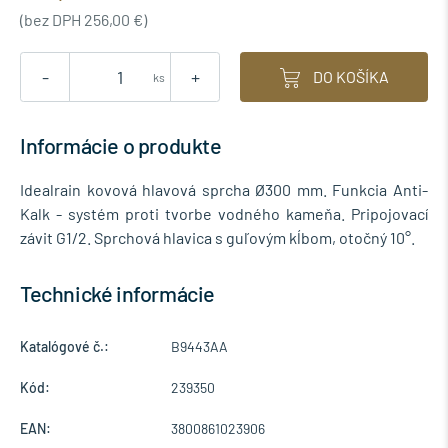
(bez DPH 256,00 €)
-
+
DO KOŠÍKA
ks
Informácie o produkte
Idealrain kovová hlavová sprcha Ø300 mm. Funkcia Anti-
Kalk - systém proti tvorbe vodného kameňa. Pripojovací
závit G1/2. Sprchová hlavica s guľovým kĺbom, otočný 10°.
Technické informácie
Katalógové č.:
B9443AA
Kód:
239350
EAN:
3800861023906