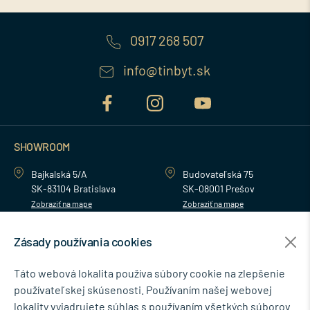
0917 268 507
info@tinbyt.sk
SHOWROOM
Bajkalská 5/A
Budovateľská 75
SK-83104 Bratislava
SK-08001 Prešov
Zobraziť na mape
Zobraziť na mape
Zásady používania cookies
MENU
Táto webová lokalita používa súbory cookie na zlepšenie
používateľskej skúsenosti. Používaním našej webovej
NEWSLETTER
lokality vyjadrujete súhlas s používaním všetkých súborov