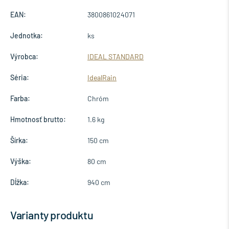
EAN:
3800861024071
Jednotka:
ks
Výrobca:
IDEAL STANDARD
Séria:
IdealRain
Farba:
Chróm
Hmotnosť brutto:
1.6 kg
Šírka:
150 cm
Výška:
80 cm
Dĺžka:
940 cm
Varianty produktu