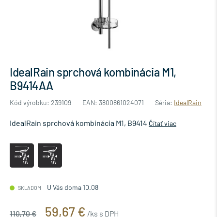
IdealRain sprchová kombinácia M1,
B9414AA
Kód výrobku: 239109
EAN: 3800861024071
Séria:
IdealRain
IdealRain sprchová kombinácia M1, B9414
Čítať viac
U Vás doma 10.08
SKLADOM
59,67 €
110,70 €
/ks s DPH