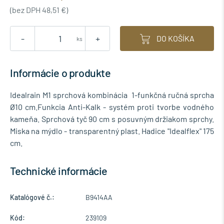
(bez DPH 48,51 €)
-
+
DO KOŠÍKA
ks
Informácie o produkte
Idealrain M1 sprchová kombinácia 1-funkčná ručná sprcha
Ø10 cm.Funkcia Anti-Kalk - systém proti tvorbe vodného
kameňa. Sprchová tyč 90 cm s posuvným držiakom sprchy.
Miska na mýdlo - transparentný plast. Hadice "Idealflex" 175
cm.
Technické informácie
Katalógové č.:
B9414AA
Kód:
239109