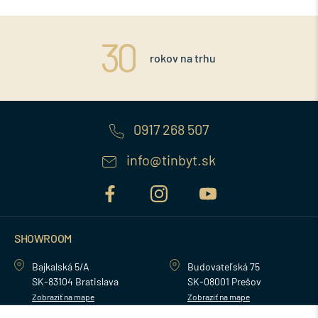
rokov na trhu
0917 268 507
info@tinbyt.sk
SHOWROOM
Bajkalská 5/A
Budovateľská 75
SK-83104 Bratislava
SK-08001 Prešov
Zobraziť na mape
Zobraziť na mape