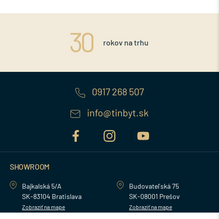
rokov na trhu
0917 268 507
info@tinbyt.sk
SHOWROOM
Bajkalská 5/A
Budovateľská 75
SK-83104 Bratislava
SK-08001 Prešov
Zobraziť na mape
Zobraziť na mape