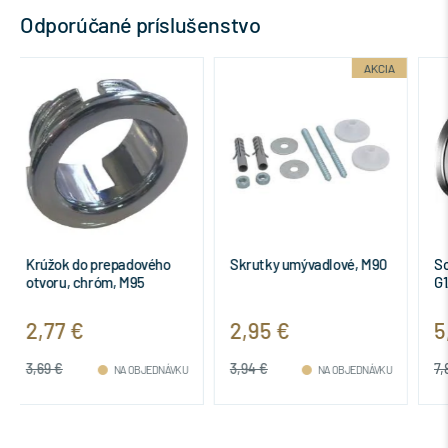
Odporúčané príslušenstvo
AKCIA
Skrutky umývadlové, M90
Schell rohový ventil,
G1/2"xG3/8", 05 212 0699
2,95 €
5,25 €
3,94 €
7,84 €
NA OBJEDNÁVKU
NA OBJEDNÁVKU