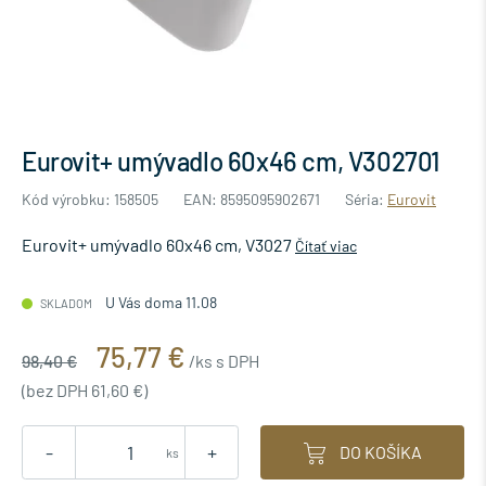
Eurovit+ umývadlo 60x46 cm, V302701
Kód výrobku: 158505
EAN: 8595095902671
Séria:
Eurovit
Eurovit+ umývadlo 60x46 cm, V3027
Čítať viac
U Vás doma 11.08
SKLADOM
75,77 €
98,40 €
/ks s DPH
(bez DPH 61,60 €)
-
+
DO KOŠÍKA
ks