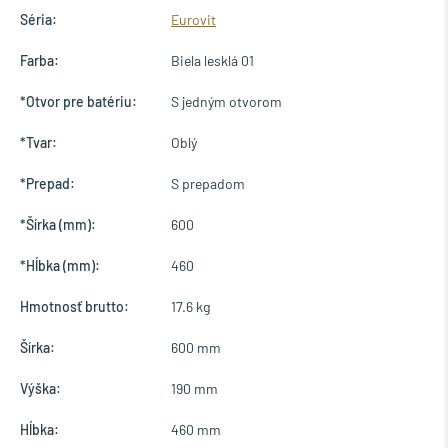
Séria:
Eurovit
Farba:
Biela lesklá 01
*Otvor pre batériu:
S jedným otvorom
*Tvar:
Oblý
*Prepad:
S prepadom
*Šírka (mm):
600
*Hĺbka (mm):
460
Hmotnosť brutto:
17.6 kg
Šírka:
600 mm
Výška:
190 mm
Hĺbka:
460 mm