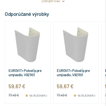
Zobrazit viac
Odporúčané výrobky
EUROVIT+ Polostĺp pre
EUROVIT+ Polostĺp pre
umývadlo, V921101
umývadlo, V921101
59,67 €
59,67 €
77,49 €
77,49 €
NA OBJEDNÁVKU
NA OBJEDNÁVKU