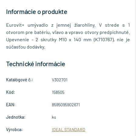
Informácie o produkte
Eurovit+ umývadlo z jemnej žiarohliny. V strede s 1
otvorom pre batériu, vľavo a vpravo otvory predpichnuté.
Upevnenie - 2 skrutky M10 x 140 mm (K710767), nie je
súčasťou dodávky.
Technické informácie
Katalógové č.:
V302701
Kód:
158505
EAN:
8595095902671
Jednotka:
ks
Výrobca:
IDEAL STANDARD