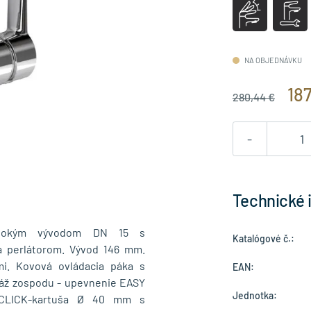
NA OBJEDNÁVKU
18
280,44 €
-
Technické 
ysokým vývodom DN 15 s
Katalógové č.:
 perlátorom. Vývod 146 mm.
mi. Kovová ovládacia páka s
EAN:
áž zospodu - upevnenie EASY
Jednotka:
. CLICK-kartuša Ø 40 mm s