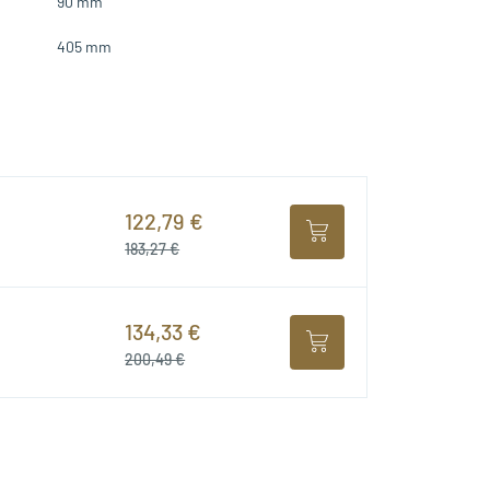
90 mm
405 mm
122,79 €
183,27 €
134,33 €
200,49 €