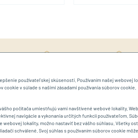
Rý
ite si katalóg
3D návrh ZDARMA
ob
lepšenie používateľskej skúsenosti. Používaním našej webovej lo
v cookie v súlade s našimi zásadami používania súborov cookie.
byt.sk
 vášho počítača umiestňujú vami navštívené webové lokality. We
ektívnej navigácie a vykonania určitých funkcií používateľom. Súb
MENU
e webovej lokality, možno nastaviť bez vášho súhlasu. Všetky os
liadači schválené. Svoj súhlas s používaním súborov cookie môž
ká 75
O spoločnosti
Ochrana osobných