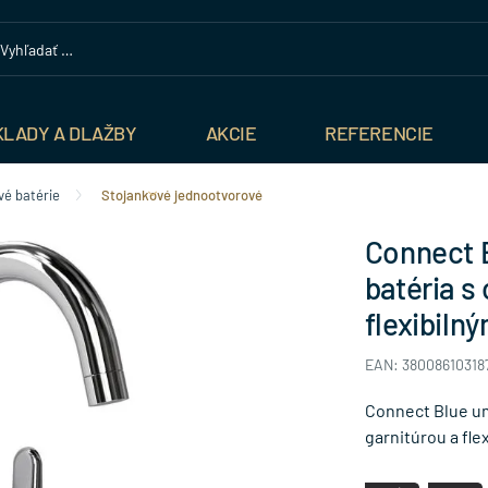
KLADY A DLAŽBY
AKCIE
REFERENCIE
é batérie
Stojankové jednootvorové
Connect 
batéria s
flexibiln
EAN: 38008610318
Connect Blue u
garnitúrou a fle