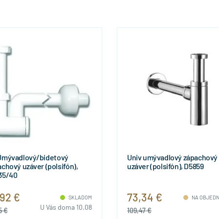
Umývadlový/bidetový
Univ umývadlový zápachový
chový uzáver (polsifón),
uzáver (polsifón), D5859
35/40
,92 €
73,34 €
SKLADOM
NA OBJED
U Vás doma 10.08
5 €
109,47 €