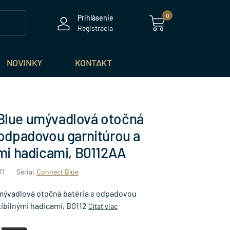
0
Prihlásenie
Registrácia
NOVINKY
KONTAKT
Blue umývadlová otočná
 odpadovou garnitúrou a
ými hadicami, B0112AA
71
Séria:
Connect Blue
mývadlová otočná batéria s odpadovou
xibilnými hadicami, B0112
Čítať viac