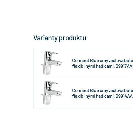
Varianty produktu
Connect Blue umývadlová batér
flexibilnými hadicami, B9917AA
Connect Blue umývadlová batér
flexibilnými hadicami, B9914AA