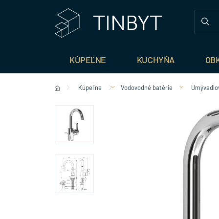
KÚPEĽNE
KUCHYŇA
OB
Kúpeľne
Vodovodné batérie
Umývadlov