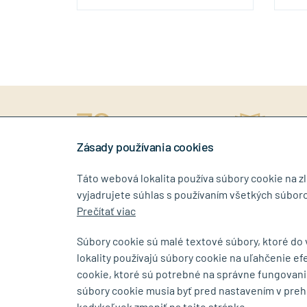
ný prístup
rokov na trhu
Stiahn
níkovi
Zásady používania cookies
Táto webová lokalita používa súbory cookie na z
vyjadrujete súhlas s používaním všetkých súboro
0917 268 507
info@tin
Prečítať viac
Súbory cookie sú malé textové súbory, ktoré do
lokality používajú súbory cookie na uľahčenie ef
SHOWROOM
cookie, ktoré sú potrebné na správne fungovani
súbory cookie musia byť pred nastavením v preh
Bajkalská 5/A
Budovateľs
kedykoľvek zmeniť na tejto stránke.