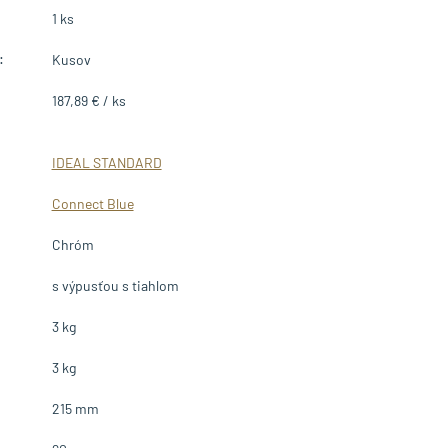
1 ks
:
Kusov
187,89 € / ks
IDEAL STANDARD
Connect Blue
Chróm
s výpusťou s tiahlom
3 kg
3 kg
215 mm