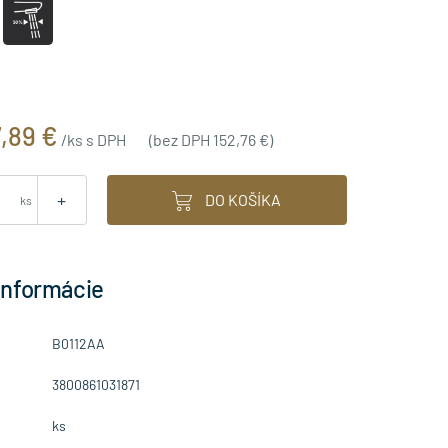
7,89 €
/ks s DPH
(bez DPH 152,76 €)
+
DO KOŠÍKA
ks
informácie
B0112AA
3800861031871
ks