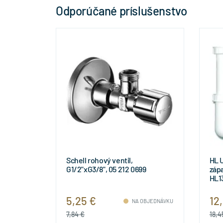
Odporúčané príslušenstvo
Schell rohový ventil,
HL 
G1/2"xG3/8", 05 212 0699
zápa
HL1
5,25 €
12
NA OBJEDNÁVKU
7,84 €
18,4