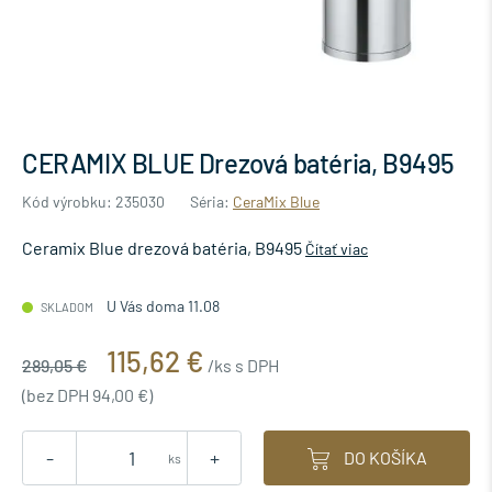
CERAMIX BLUE Drezová batéria, B9495
Kód výrobku: 235030
Séria:
CeraMix Blue
Ceramix Blue drezová batéria, B9495
Čítať viac
U Vás doma 11.08
SKLADOM
115,62 €
289,05 €
/ks s DPH
(bez DPH 94,00 €)
-
+
DO KOŠÍKA
ks