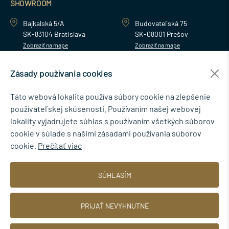
SHOWROOM
Bajkalská 5/A
Budovateľská 75
SK-83104 Bratislava
SK-08001 Prešov
Zobraziť na mape
Zobraziť na mape
Zásady používania cookies
MENU
Táto webová lokalita používa súbory cookie na zlepšenie
používateľskej skúsenosti. Používaním našej webovej
NEWSLETTER
lokality vyjadrujete súhlas s používaním všetkých súborov
cookie v súlade s našimi zásadami používania súborov
cookie.
Prečítať viac
Súhlasím so spracovaním osobných údajov pre marketingové účely.
SÚHLASÍM
Zásady ochrany osobných údajov
.
PRIJAŤ NEVYHNUTNÉ