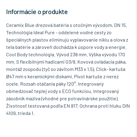
Informácie o produkte
Ceramix Blue drezová batéria s otočným vývodom, DN 15.
Technológia Ideal Pure - oddelené vodné cesty zo
špeciálnych plastov eliminujú vyplavovanie niklu a olova z
tela batérie a zároveň dochádza k úspore vody a energie.
Cool Body technológia. Vývod 238 mm. Výška vývodu 170
mm. S flexibilnými hadicami G3/8. Kovová ovládacia páka,
montáž zospodu (tyč so závitom M33 x 1,5). Click- kartuša
Ø47 mm s keramickými diskami. Pivot kartuše z nerez
ocele. Rozsah otáčania páky 120°. Integrovaný
obmedzovač teplej vody s ECO funkciou. Integrovaný
zásobník maziva (vhodné pre potravinárske použitie).
Životnosť testovaná podľa EN 817. Ochrana proti hluku DIN
4109, trieda 1.