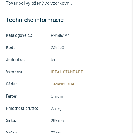
Tovar bol vyložený vo vzorkovni.
Technické informácie
Katalógové č.:
B9495AA*
Kód:
235030
Jednotka:
ks
Výrobca:
IDEAL STANDARD
Séria:
CeraMix Blue
Farba:
Chróm
Hmotnosť brutto:
2.7 kg
Šírka:
295 cm
Výška:
70 cm