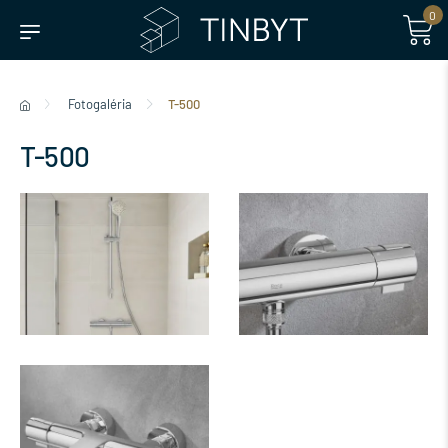
0
Fotogaléria
T-500
T-500