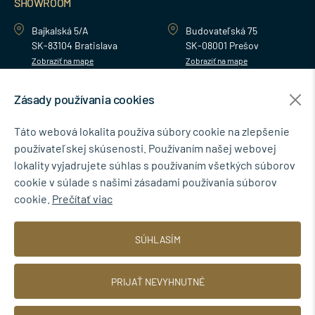
SHOWROOM
Bajkalská 5/A
Budovateľská 75
SK-83104 Bratislava
SK-08001 Prešov
Zobraziť na mape
Zobraziť na mape
Zásady používania cookies
MENU
Táto webová lokalita používa súbory cookie na zlepšenie
používateľskej skúsenosti. Používaním našej webovej
NEWSLETTER
lokality vyjadrujete súhlas s používaním všetkých súborov
cookie v súlade s našimi zásadami používania súborov
cookie.
Prečítať viac
Súhlasím so spracovaním osobných údajov pre marketingové účely.
SÚHLASÍM
Zásady ochrany osobných údajov
.
PRIJAŤ NEVYHNUTNÉ