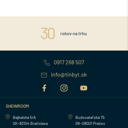
rokov na trhu
0917 268 507
info@tinbyt.sk
SHOWROOM
Bajkalská 5/A
Budovateľská 75
SK-83104 Bratislava
SK-08001 Prešov