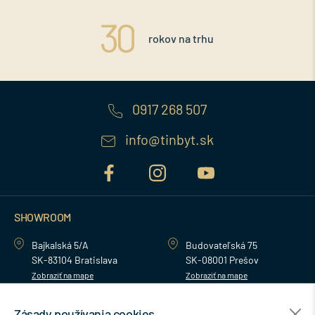
rokov na trhu
0917 268 507
info@tinbyt.sk
SHOWROOM
Bajkalská 5/A
Budovateľská 75
SK-83104 Bratislava
SK-08001 Prešov
Zobraziť na mape
Zobraziť na mape
Zásady používania cookies