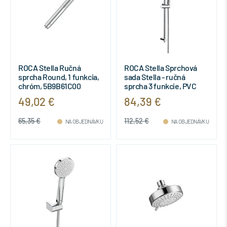
ROCA Stella Ručná
ROCA Stella Sprchová
sprcha Round, 1 funkcia,
sada Stella - ručná
chróm, 5B9B61C00
sprcha 3 funkcie, PVC
sprchová hadica 1,7 m,
49,02 €
84,39 €
sprchová tyč, 5B1403C00
65,35 €
112,52 €
NA OBJEDNÁVKU
NA OBJEDNÁVKU