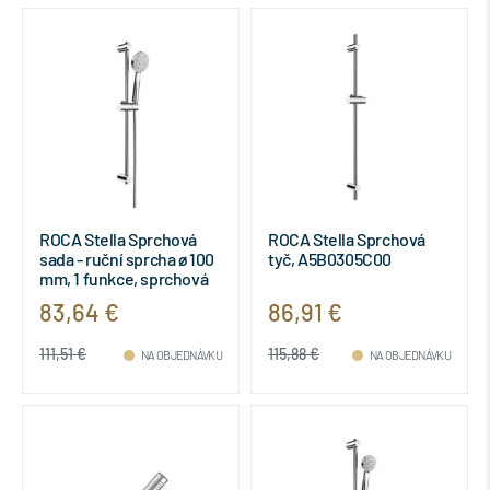
ROCA Stella Sprchová
ROCA Stella Sprchová
sada - ruční sprcha ø 100
tyč, A5B0305C00
mm, 1 funkce, sprchová
tyč, sprch. Hadice,
83,64 €
86,91 €
5B9D03C00
111,51 €
115,88 €
NA OBJEDNÁVKU
NA OBJEDNÁVKU