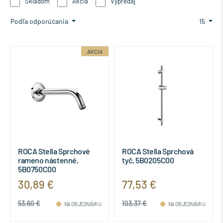
Skladom
Akcia
Výpredaj
Podľa odporúčania
15
AKCIA
ROCA Stella Sprchové
ROCA Stella Sprchová
rameno nástenné,
tyč, 5B0205C00
5B0750C00
30,89 €
77,53 €
53,60 €
103,37 €
NA OBJEDNÁVKU
NA OBJEDNÁVKU