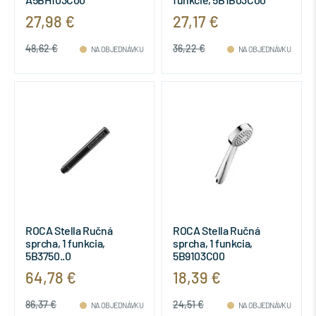
27,98 €
27,17 €
48,62 €
36,22 €
NA OBJEDNÁVKU
NA OBJEDNÁVKU
ROCA Stella Ručná
ROCA Stella Ručná
sprcha, 1 funkcia,
sprcha, 1 funkcia,
5B3750..0
5B9103C00
64,78 €
18,39 €
86,37 €
24,51 €
NA OBJEDNÁVKU
NA OBJEDNÁVKU