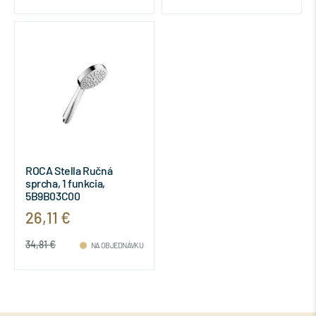
ROCA Stella Ručná
sprcha, 1 funkcia,
5B9B03C00
26,11 €
34,81 €
NA OBJEDNÁVKU