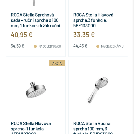
ROCA Stella Sprchová
ROCA Stella Hlavová
sada - ruční sprcha ø 100
sprcha,3 funkcie,
mm, 1 funkce, držák ruční
5BF103C00
sprchy, sprch. hadice,
40,95 €
33,35 €
5B9C03C00
54,59 €
44,45 €
NA OBJEDNÁVKU
NA OBJEDNÁVKU
AKCIA
ROCA Stella Hlavová
ROCA Stella Ručná
sprcha, 1 funkcia,
sprcha 100 mm, 3
A5BH103C00
funkcie, 5B1B03C00