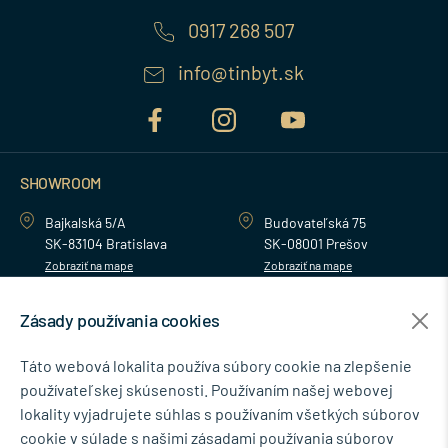
0917 268 507
info@tinbyt.sk
SHOWROOM
Bajkalská 5/A
Budovateľská 75
SK-83104 Bratislava
SK-08001 Prešov
Zobraziť na mape
Zobraziť na mape
Zásady používania cookies
MENU
Táto webová lokalita používa súbory cookie na zlepšenie
používateľskej skúsenosti. Používaním našej webovej
NEWSLETTER
lokality vyjadrujete súhlas s používaním všetkých súborov
cookie v súlade s našimi zásadami používania súborov