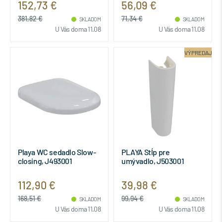
152,73 €
56,09 €
381,82 €
71,34 €
SKLADOM
SKLADOM
U Vás doma 11.08
U Vás doma 11.08
VÝPREDAJ
Playa WC sedadlo Slow-
PLAYA Stĺp pre
closing, J493001
umývadlo, J503001
112,90 €
39,98 €
168,51 €
99,94 €
SKLADOM
SKLADOM
U Vás doma 11.08
U Vás doma 11.08