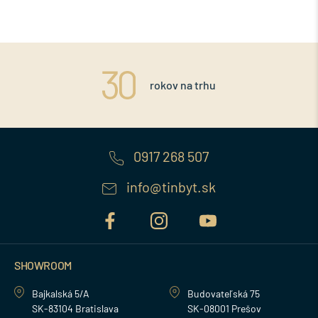
rokov na trhu
0917 268 507
info@tinbyt.sk
SHOWROOM
Bajkalská 5/A
Budovateľská 75
SK-83104 Bratislava
SK-08001 Prešov