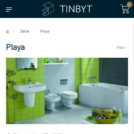
0
Série
Playa
Playa
Viac+