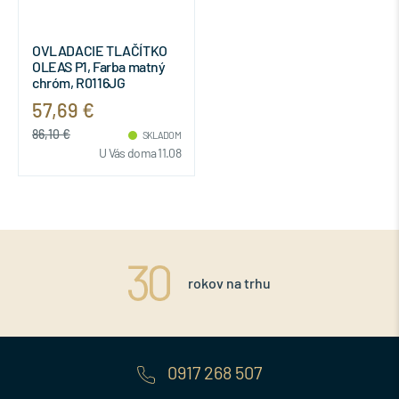
OVLADACIE TLAČÍTKO
OLEAS P1, Farba matný
chróm, R0116JG
57,69 €
86,10 €
SKLADOM
U Vás doma 11.08
rokov na trhu
0917 268 507