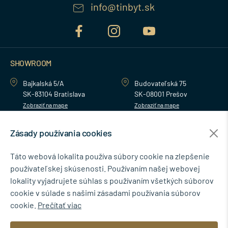
info@tinbyt.sk
SHOWROOM
Bajkalská 5/A
Budovateľská 75
SK-83104 Bratislava
SK-08001 Prešov
Zobraziť na mape
Zobraziť na mape
Zásady používania cookies
MENU
Táto webová lokalita používa súbory cookie na zlepšenie
používateľskej skúsenosti. Používaním našej webovej
NEWSLETTER
lokality vyjadrujete súhlas s používaním všetkých súborov
cookie v súlade s našimi zásadami používania súborov
cookie.
Prečítať viac
Súhlasím so spracovaním osobných údajov pre marketingové účely.