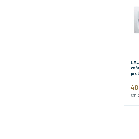
LAU
vaňa
prot
180
H22
48
691,