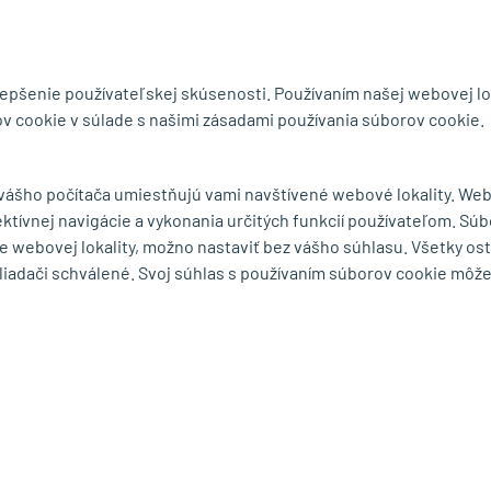
ite si katalóg
3D návrh ZDARMA
ob
lepšenie používateľskej skúsenosti. Používaním našej webovej lo
v cookie v súlade s našimi zásadami používania súborov cookie.
byt.sk
 vášho počítača umiestňujú vami navštívené webové lokality. We
ektívnej navigácie a vykonania určitých funkcií používateľom. Súb
MENU
e webovej lokality, možno nastaviť bez vášho súhlasu. Všetky os
liadači schválené. Svoj súhlas s používaním súborov cookie môž
ká 75
O spoločnosti
Ochrana osobných
rešov
Série a výrobcovia
Obchodné podmie
mape
Dodacie podmienky
Reklamačný poria
Cookies
Odstúpiť od zmluv