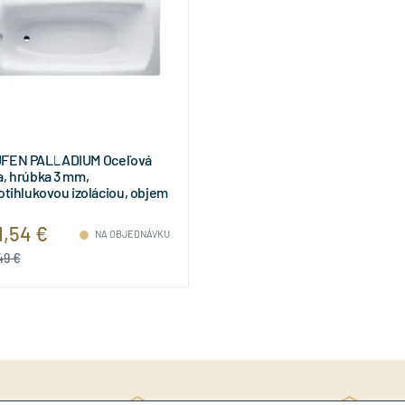
FEN PALLADIUM Oceľová
a, hrúbka 3 mm,
otihlukovou izoláciou, objem
 l, 1700x750x430 mm,
51106000401
1,54 €
NA OBJEDNÁVKU
49 €
Rý