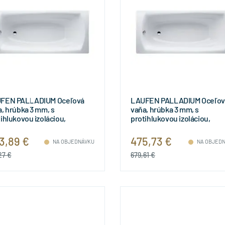
FEN PALLADIUM Oceľová
LAUFEN PALLADIUM Oceľov
, hrúbka 3 mm, s
vaňa, hrúbka 3 mm, s
ihlukovou izoláciou,
protihlukovou izoláciou,
0x800x430 mm,
1700x750x430 mm,
51030000401
H2251130000401
3,89 €
475,73 €
NA OBJEDNÁVKU
NA OBJED
27 €
679,61 €