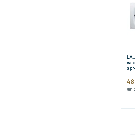
LAU
vaň
s pr
165
H22
48
691,