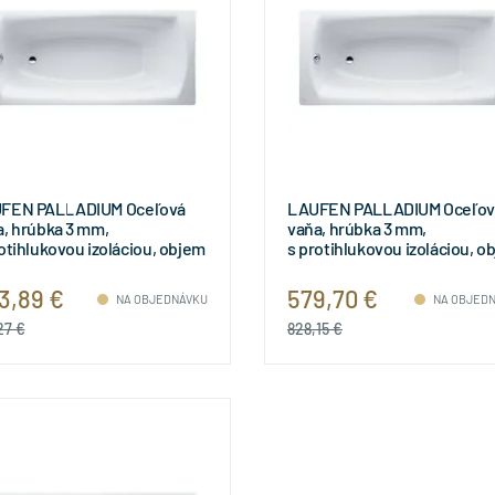
FEN PALLADIUM Oceľová
LAUFEN PALLADIUM Oceľov
a, hrúbka 3 mm,
vaňa, hrúbka 3 mm,
otihlukovou izoláciou, objem
s protihlukovou izoláciou, o
 l, 1800x800x430 mm,
165 l, 1800x800x430 mm,
51000000401
H2251006000401
3,89 €
579,70 €
NA OBJEDNÁVKU
NA OBJED
27 €
828,15 €