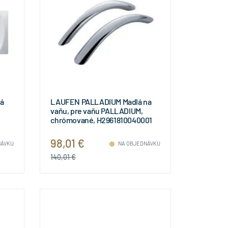
á
LAUFEN PALLADIUM Madlá na
vaňu, pre vaňu PALLADIUM,
chrómované, H2961810040001
98,01 €
NÁVKU
NA OBJEDNÁVKU
140,01 €