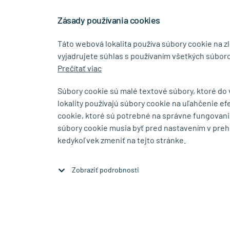
rokov na trhu
Stiahn
níkovi
Zásady používania cookies
Táto webová lokalita používa súbory cookie na z
vyjadrujete súhlas s používaním všetkých súboro
0917 268 507
info@tin
Prečítať viac
Súbory cookie sú malé textové súbory, ktoré do
lokality používajú súbory cookie na uľahčenie ef
SHOWROOM
cookie, ktoré sú potrebné na správne fungovani
súbory cookie musia byť pred nastavením v preh
Bajkalská 5/A
Budovateľs
kedykoľvek zmeniť na tejto stránke.
SK-83104 Bratislava
SK-08001 P
Zobraziť na mape
Zobraziť na 
Zobraziť podrobnosti