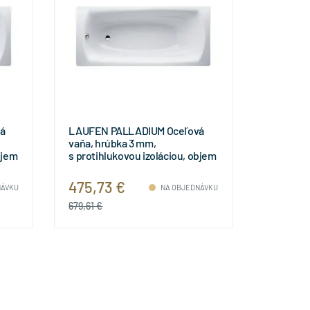
á
LAUFEN PALLADIUM Oceľová
vaňa, hrúbka 3 mm,
bjem
s protihlukovou izoláciou, objem
135 l, 1700x750x430 mm,
H2251100000401
475,73 €
NÁVKU
NA OBJEDNÁVKU
679,61 €