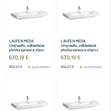
LAUFEN MEDA
LAUFEN MEDA
Umývadlo, odkladacia
Umývadlo, odkladacia
plocha vpravo a vľavo
plocha vpravo a vľavo s
bez otvrou pre batériu s
jedným otvorom pre
630,19 €
630,19 €
prepadom, 1000x460
batériu, bez prepadu,
mm, farba Biela LCC,
1000x460 mm, farba
900,27 €
900,27 €
H8101194001091
Biela LCC,
NA OBJEDNÁVKU
NA OBJEDNÁVKU
H8101194001111