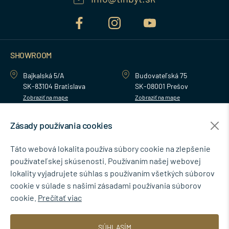
SHOWROOM
Bajkalská 5/A
Budovateľská 75
SK-83104 Bratislava
SK-08001 Prešov
Zobraziť na mape
Zobraziť na mape
Zásady používania cookies
MENU
Táto webová lokalita používa súbory cookie na zlepšenie
používateľskej skúsenosti. Používaním našej webovej
NEWSLETTER
lokality vyjadrujete súhlas s používaním všetkých súborov
cookie v súlade s našimi zásadami používania súborov
cookie.
Prečítať viac
Súhlasím so spracovaním osobných údajov pre marketingové účely.
SÚHLASÍM
Zásady ochrany osobných údajov
.