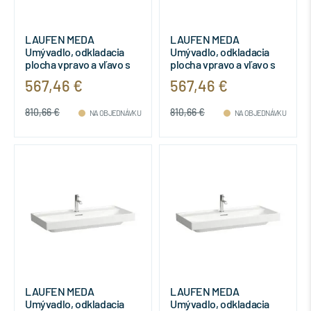
LAUFEN MEDA
LAUFEN MEDA
Umývadlo, odkladacia
Umývadlo, odkladacia
plocha vpravo a vľavo s
plocha vpravo a vľavo s
jedným otvorom pre
tromi otvormi pre batériu
567,46 €
567,46 €
batériu uprostred s
s prepadom, 1000x460
prepadom, 1000x460
mm, farba Biela,
810,66 €
810,66 €
mm, farba Biela,
H8101190001081
NA OBJEDNÁVKU
NA OBJEDNÁVKU
H8101190001041
LAUFEN MEDA
LAUFEN MEDA
Umývadlo, odkladacia
Umývadlo, odkladacia