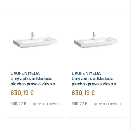
LAUFEN MEDA
LAUFEN MEDA
Umývadlo, odkladacia
Umývadlo, odkladacia
plocha vpravo a vľavo s
plocha vpravo a vľavo s
jedným otvorom pre
tromi otvormi pre batériu
630,19 €
630,19 €
batériu uprostred s
s prepadom, 1000x460
prepadom, 1000x460
mm, farba Biela LCC,
900,27 €
900,27 €
mm, farba Biela LCC,
H8101194001081
NA OBJEDNÁVKU
NA OBJEDNÁVKU
H8101194001041