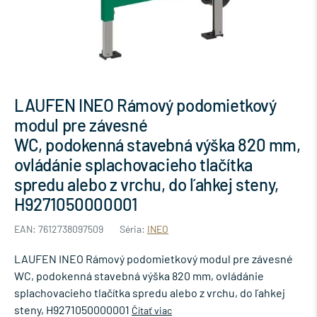
LAUFEN INEO Rámový podomietkový
modul pre závesné
WC, podokenná stavebná výška 820 mm,
ovládánie splachovacieho tlačítka
spredu alebo z vrchu, do ľahkej steny,
H9271050000001
EAN: 7612738097509
Séria:
INEO
LAUFEN INEO Rámový podomietkový modul pre závesné
WC, podokenná stavebná výška 820 mm, ovládánie
splachovacieho tlačítka spredu alebo z vrchu, do ľahkej
steny, H9271050000001
Čítať viac