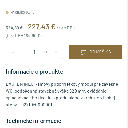
NA OBJEDNÁVKU
227,43 €
324,89 €
/ks s DPH
(bez DPH 184,90 €)
-
+
DO KOŠÍKA
ks
Informácie o produkte
LAUFEN INEO Rámový podomietkový modul pre závesné
WC, podokenná stavebná výška 820 mm, ovládánie
splachovacieho tlačítka spredu alebo z vrchu, do ľahkej
steny, H9271050000001
Technické informácie