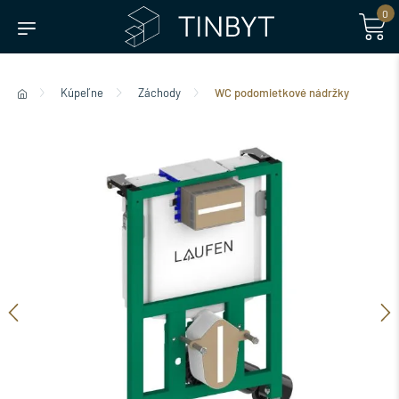
0
Kúpeľne
Záchody
WC podomietkové nádržky