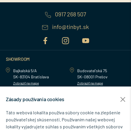
0917 268 507
info@tinbyt.sk
SHOWROOM
Bajkalská 5/A
Budovateľská 75
SK-83104 Bratislava
SK-08001 Prešov
Zobraziť na mape
Zobraziť na mape
Zásady používania cookies
MENU
Táto webová lokalita používa súbory cookie na zlepšenie
používateľskej skúsenosti. Používaním našej webovej
NEWSLETTER
lokality vyjadrujete súhlas s používaním všetkých súborov