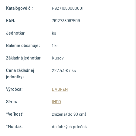
Katalógové č.:
H9271050000001
EAN:
7612738097509
Jednotka:
ks
Balenie obsahuje:
1 ks
Základná jednotka:
Kusov
Cena základnej
227,43 € / ks
jednotky:
Výrobca:
LAUFEN
Séria:
INEO
*Veľkosť:
znížená (do 90 cm)
*Montáž:
do ľahkých priečok