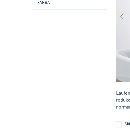
FARBA
Laufen
reduko
normám
Sk