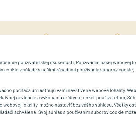
Rý
ite si katalóg
3D návrh ZDARMA
ob
lepšenie používateľskej skúsenosti. Používaním našej webovej lo
v cookie v súlade s našimi zásadami používania súborov cookie.
byt.sk
 vášho počítača umiestňujú vami navštívené webové lokality. We
ektívnej navigácie a vykonania určitých funkcií používateľom. Súb
MENU
e webovej lokality, možno nastaviť bez vášho súhlasu. Všetky os
liadači schválené. Svoj súhlas s používaním súborov cookie môž
ká 75
O spoločnosti
Ochrana osobných
rešov
Série a výrobcovia
Obchodné podmie
mape
Dodacie podmienky
Reklamačný poria