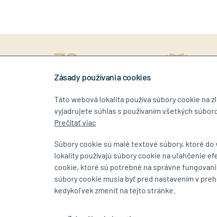
ný prístup
rokov na trhu
Stiahn
níkovi
Zásady používania cookies
Táto webová lokalita používa súbory cookie na z
vyjadrujete súhlas s používaním všetkých súboro
0917 268 507
info@tin
Prečítať viac
Súbory cookie sú malé textové súbory, ktoré do
lokality používajú súbory cookie na uľahčenie ef
SHOWROOM
cookie, ktoré sú potrebné na správne fungovani
súbory cookie musia byť pred nastavením v preh
Bajkalská 5/A
Budovateľs
kedykoľvek zmeniť na tejto stránke.
SK-83104 Bratislava
SK-08001 P
Zobraziť na mape
Zobraziť na 