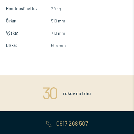
Hmotnosť netto:
29 kg
Šírka:
510 mm
Výška:
710 mm
Dĺžka:
505 mm
rokov na trhu
0917 268 507