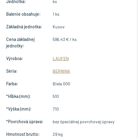
Jednotka:
ks
Balenie obsahuje:
1 ks
Základná jednotka:
Kusov
Cena základnej
596,43 € / ks
jednotky:
Výrobca:
LAUFEN
Séria:
BERNINA
Farba:
Biela 000
*Hĺbka (mm):
510
*Výška (mm):
710
*Povrchová úprava:
bez špeciálnej povrchovej úpravy
Hmotnosť brutto:
29 kg