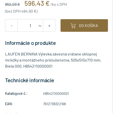
596,43 €
852,03 €
/ks s DPH
(bez DPH 484,90 €)
-
+
DO KOŠÍKA
ks
Informácie o produkte
LAUFEN BERNINA Výlevka závesná vrátane sklopnej
mriežky a montážneho príslušenstva, 505x510x710 mm,
Biela 000, H8542110000001
Technické informácie
Katalógové č.:
H8542110000001
EAN:
7612738322168