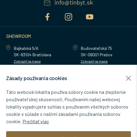
info@tinbyt.sk
SHOWROOM
Bajkalská 5/A
Budovateľská 75
SK-83104 Bratislava
SK-08001 Prešov
Zobraziť na mape
Zobraziť na mape
Zásady používania cookies
MENU
Táto webová lokalita používa súbory cookie na zlepšenie
používateľskej skúsenosti. Používaním našej webovej
NEWSLETTER
lokality vyjadrujete súhlas s používaním všetkých súborov
cookie v súlade s našimi zásadami používania súborov
cookie.
Prečítať viac
Súhlasím so spracovaním osobných údajov pre marketingové účely.