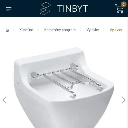
0
Kúpeľne
Komerčný program
Výlevky
Výlevky zá