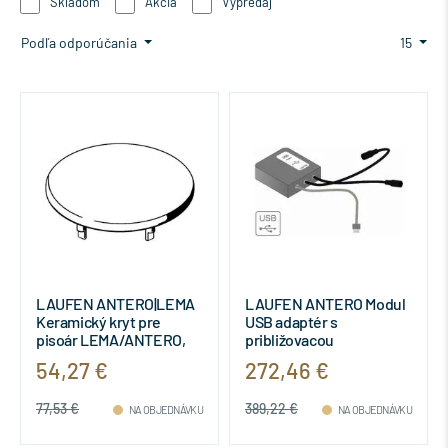
Skladom
Akcia
Výpredaj
Podľa odporúčania
15
LAUFEN ANTERO|LEMA
LAUFEN ANTERO Modul
Keramický kryt pre
USB adaptér s
pisoár LEMA/ANTERO,
približovacou
Biela 000,
elektronikou pre
54,27 €
272,46 €
H8921300000001
ovládanie senzorových
pisoárov,
77,53 €
389,22 €
H8901300000001
NA OBJEDNÁVKU
NA OBJEDNÁVKU