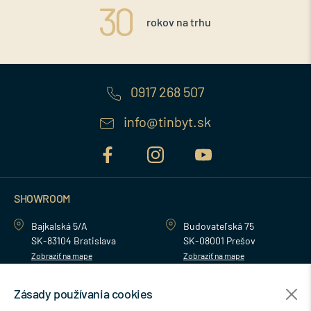
rokov na trhu
0917 268 507
info@tinbyt.sk
SHOWROOM
Bajkalská 5/A
Budovateľská 75
SK-83104 Bratislava
SK-08001 Prešov
Zobraziť na mape
Zobraziť na mape
Zásady používania cookies
MENU