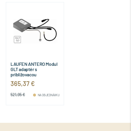
LAUFEN ANTERO Modul
GLT adaptér s
približovacou
elektronikou pre pisoár
365,37 €
Antero, H8901310000001
521,95 €
NA OBJEDNÁVKU