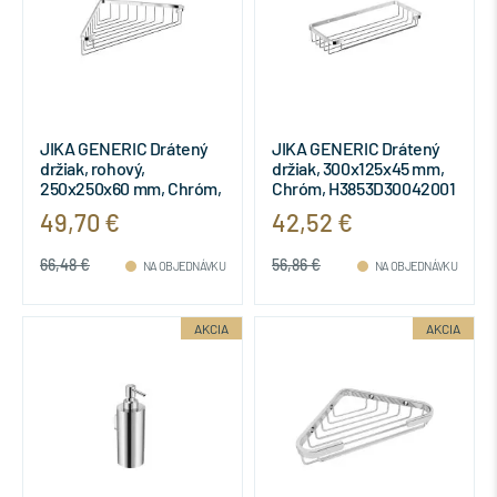
JIKA GENERIC Drátený
JIKA GENERIC Drátený
držiak, rohový,
držiak, 300x125x45 mm,
250x250x60 mm, Chróm,
Chróm, H3853D30042001
H3853D30042301
49,70 €
42,52 €
66,48 €
56,86 €
NA OBJEDNÁVKU
NA OBJEDNÁVKU
AKCIA
AKCIA