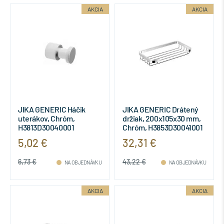
AKCIA
AKCIA
JIKA GENERIC Háčik
JIKA GENERIC Drátený
uterákov, Chróm,
držiak, 200x105x30 mm,
H3813D30040001
Chróm, H3853D30041001
5,02 €
32,31 €
6,73 €
43,22 €
NA OBJEDNÁVKU
NA OBJEDNÁVKU
AKCIA
AKCIA