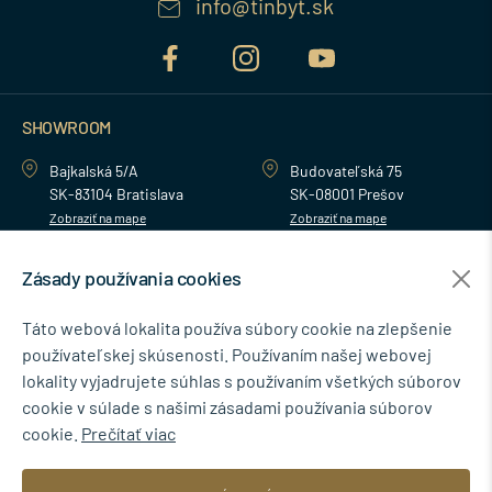
info@tinbyt.sk
SHOWROOM
Bajkalská 5/A
Budovateľská 75
SK-83104 Bratislava
SK-08001 Prešov
Zobraziť na mape
Zobraziť na mape
Zásady používania cookies
MENU
Táto webová lokalita používa súbory cookie na zlepšenie
používateľskej skúsenosti. Používaním našej webovej
NEWSLETTER
lokality vyjadrujete súhlas s používaním všetkých súborov
cookie v súlade s našimi zásadami používania súborov
cookie.
Prečítať viac
Súhlasím so spracovaním osobných údajov pre marketingové účely.