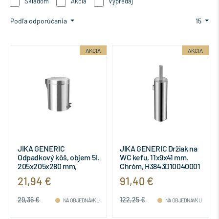
Skladom
Akcia
Výpredaj
Podľa odporúčania
15
AKCIA
AKCIA
JIKA GENERIC
JIKA GENERIC Držiak na
Odpadkový kôš, objem 5l,
WC kefu, 11x9x41 mm,
205x205x280 mm,
Chróm, H3843D10040001
Chróm, H3893D30042001
21,94 €
91,40 €
29,36 €
122,25 €
NA OBJEDNÁVKU
NA OBJEDNÁVKU