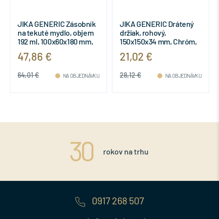
JIKA GENERIC Zásobník
JIKA GENERIC Drátený
na tekuté mydlo, objem
držiak, rohový,
192 ml, 100x60x180 mm,
150x150x34 mm, Chróm,
Chróm, H3833D20041001
H3853D30040301
47,86 €
21,02 €
64,01 €
28,12 €
NA OBJEDNÁVKU
NA OBJEDNÁVKU
rokov na trhu
0917 268 507