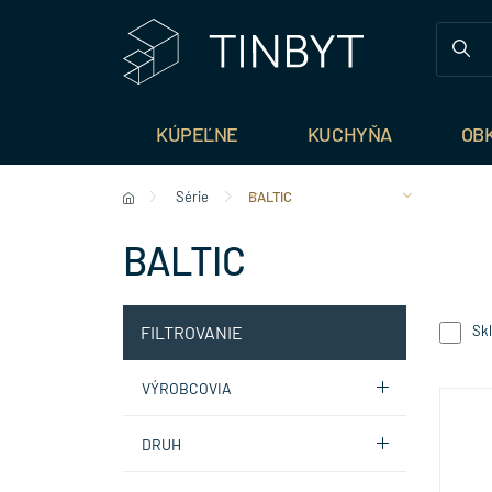
KÚPEĽNE
KUCHYŇA
OB
Série
BALTIC
BALTIC
Sk
FILTROVANIE
VÝROBCOVIA
DRUH