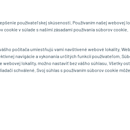
ite si katalóg
3D návrh ZDARMA
ob
lepšenie používateľskej skúsenosti. Používaním našej webovej lo
v cookie v súlade s našimi zásadami používania súborov cookie.
byt.sk
 vášho počítača umiestňujú vami navštívené webové lokality. We
ektívnej navigácie a vykonania určitých funkcií používateľom. Súb
MENU
e webovej lokality, možno nastaviť bez vášho súhlasu. Všetky os
liadači schválené. Svoj súhlas s používaním súborov cookie môž
ká 75
O spoločnosti
Ochrana osobných
rešov
Série a výrobcovia
Obchodné podmie
mape
Dodacie podmienky
Reklamačný poria
Cookies
Odstúpiť od zmluv