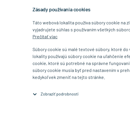
rokov na trhu
Stiahn
níkovi
Zásady používania cookies
Táto webová lokalita používa súbory cookie na z
vyjadrujete súhlas s používaním všetkých súboro
0917 268 507
info@tin
Prečítať viac
Súbory cookie sú malé textové súbory, ktoré do
lokality používajú súbory cookie na uľahčenie ef
SHOWROOM
cookie, ktoré sú potrebné na správne fungovani
súbory cookie musia byť pred nastavením v preh
Bajkalská 5/A
Budovateľs
kedykoľvek zmeniť na tejto stránke.
SK-83104 Bratislava
SK-08001 P
Zobraziť na mape
Zobraziť na 
Zobraziť podrobnosti