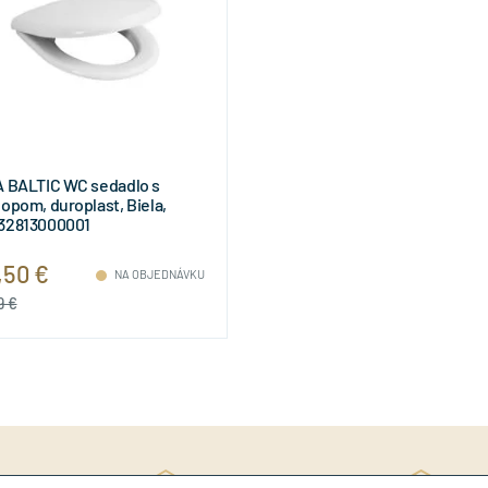
A BALTIC WC sedadlo s
opom, duroplast, Biela,
32813000001
,50 €
NA OBJEDNÁVKU
9 €
Rý