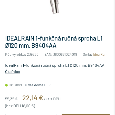
IDEALRAIN 1-funkčná ručná sprcha L1
Ø120 mm, B9404AA
Kód výrobku: 239230
EAN: 3800861024019
Séria:
IdealRain
IdealRain 1-funkčná ručná sprcha L1 Ø120 mm, B9404AA
Čítať viac
U Vás doma 11.08
SKLADOM
22,14 €
55,35 €
/ks s DPH
(bez DPH 18,00 €)