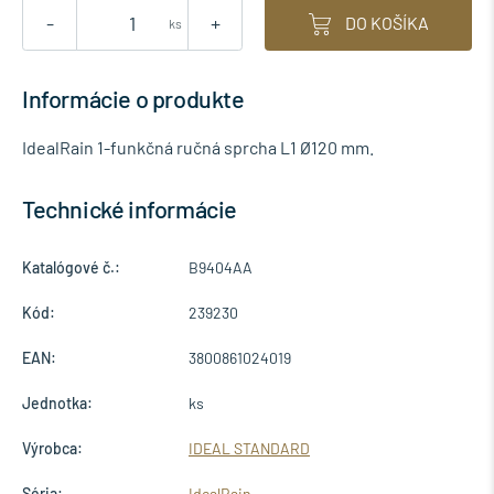
-
+
DO KOŠÍKA
ks
Informácie o produkte
IdealRain 1-funkčná ručná sprcha L1 Ø120 mm.
Technické informácie
Katalógové č.:
B9404AA
Kód:
239230
EAN:
3800861024019
Jednotka:
ks
Výrobca:
IDEAL STANDARD
Séria:
IdealRain