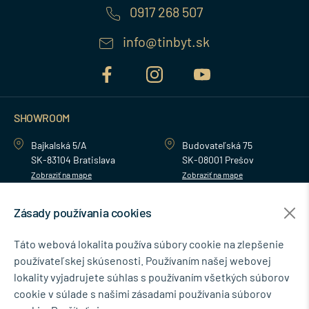
0917 268 507
info@tinbyt.sk
SHOWROOM
Bajkalská 5/A
Budovateľská 75
SK-83104 Bratislava
SK-08001 Prešov
Zobraziť na mape
Zobraziť na mape
Zásady používania cookies
MENU
Táto webová lokalita používa súbory cookie na zlepšenie
používateľskej skúsenosti. Používaním našej webovej
NEWSLETTER
lokality vyjadrujete súhlas s používaním všetkých súborov
cookie v súlade s našimi zásadami používania súborov