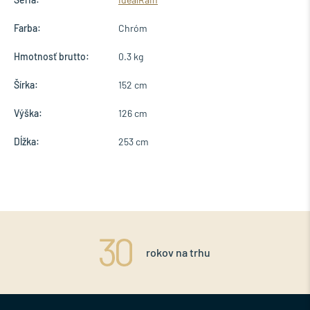
Farba:
Chróm
Hmotnosť brutto:
0.3 kg
Šírka:
152 cm
Výška:
126 cm
Dĺžka:
253 cm
rokov na trhu