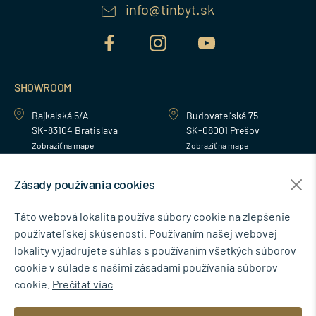
info@tinbyt.sk
SHOWROOM
Bajkalská 5/A
Budovateľská 75
SK-83104 Bratislava
SK-08001 Prešov
Zobraziť na mape
Zobraziť na mape
Zásady používania cookies
MENU
Táto webová lokalita používa súbory cookie na zlepšenie
používateľskej skúsenosti. Používaním našej webovej
NEWSLETTER
lokality vyjadrujete súhlas s používaním všetkých súborov
cookie v súlade s našimi zásadami používania súborov
cookie.
Prečítať viac
Súhlasím so spracovaním osobných údajov pre marketingové účely.