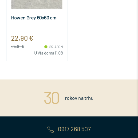
Howen Grey 60x60 cm
22,90 €
45,81 €
SKLADOM
U Vás doma 11.08
rokov na trhu
0917 268 507